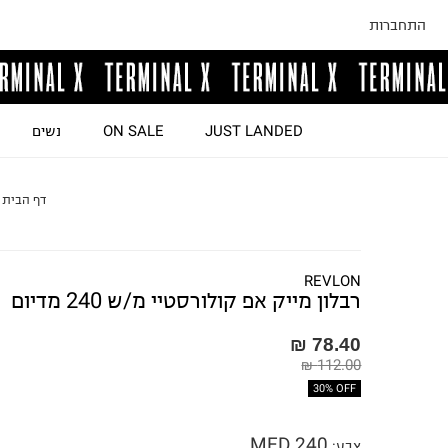
התחברות
JUST LANDED
ON SALE
נשים
דף הבית
REVLON
רבלון מייק אפ קולורסטיי מ/ש 240 מדיום
78.40 ₪
112.00 ₪
30% OFF
MED 240
צבע
: