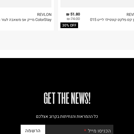
51.80 ₪
REVLON
REV
74.00 ₪
 קס פלקס קונסילר לייט 015
ColorStay מייק אפ משאבה לעור מ
30% OFF
!GET THE NEWS
כל ההמראות והנחיתות בקרוב אצלכם
הרשמה
הכניסו מייל