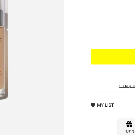
 קארד ›
MY LIST
מתנה