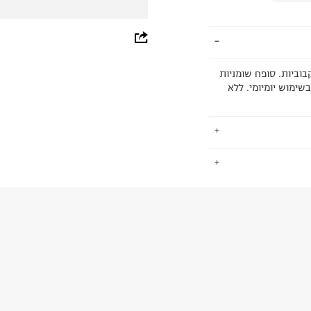
whatsapp
facebook
ק נקבוביות. סופח שומניות
שימוש יומיומי. ללא
pinterest
copy link
.
החזרות / החלפות בקליק עם שליח עד הבית ב-14.9 ₪ (במקום ב-19.9
 ללחוץ כאן
.
ום.
למידע נא ללחוץ
נא על גבי החבילה