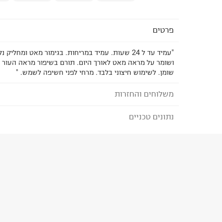
פרטים
"עמיד עד ל 24 שעות. עמיד במריחות. בגימור מאט ומחלי
ושומר על מראה מאט לאורך היום. תורם בשיפור מראה העור ב
שומן. לשימוש חיצוני בלבד. מרחי לפני חשיפה לשמש. "
משלוחים והחזרות
נתונים טכניים
לבחירת בשיטת המשלוח המתאימה לכם,
נא ללחוץ כאן
הזמנתם והתחרטתם?
הרכב בד/חומר
:
null
₪) לזמן מוגבל! חינם בהזמנות מעל 500 ₪.
לפרטים נא
ארץ ייצור
:
ארה"ב
ניתן גם להחזיר את החבילה דרך דואר ישראל ללא תשל
היבואן
כאן
.
טרמינל איקס אונליין בע"מ
בית פוקס-רח' החרמון
לפני החזרת החבילה, חשוב להדביק את מדבקת הגוביי
קריית שדה התעופה