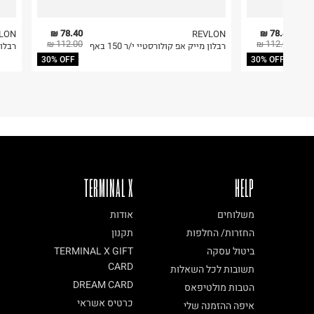
78.40 ₪
78.40 ₪
LON
REVLON
112.00 ₪
112.00 ₪
 250
רבלון מייק אפ קולורסטיי י/ר 150 באף
רבלון
30% OFF
30% OFF
TERMINAL X
HELP
משלוחים
אודות
החזרות/ החלפות
תקנון
ביטול עסקה
TERMINAL X GIFT
CARD
תשובות לכל השאלות
DREAM CARD
הטבות מולטיפאס
כרטיס אשראי
איפה ההזמנה שלי