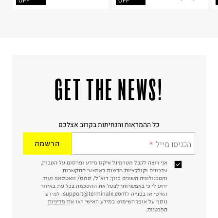
OFF
OFF
!GET THE NEWS
כל ההמראות והנחיתות בקרוב אצלכם
הכניסו מייל
הרשמה
אני רוצה לקבל מטרמינל איקס מידע ופרסום על הטבות,
עדכונים וקולקציות חדשות באמצעי התקשרות
והטכנולוגיה השונים כגון: דוא"ל/ סמס/ וואטסאפ ועוד.
ידוע לי כי באפשרותי לבטל את ההסכמה בכל עת באיזור
האישי או בפנייה לsupport@terminalx.com. למידע
נוסף על אופן השימוש במידע האישי ראו את
מדיניות
הפרטיות.