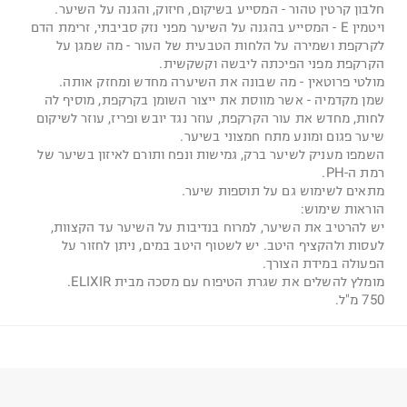
חלבון קרטין טהור - המסייע בשיקום, חיזוק, והגנה על השיער.
ויטמין E - המסייע בהגנה על השיער מפני נזק סביבתי, זרימת הדם
לקרקפת ושמירה על הלחות הטבעית של העור - מה שמגן על
הקרקפת מפני הפיכתה ליבשה וקשקשית.
מולטי פרוטאין - מה שבונה את השיערה מחדש ומחזק אותה.
שמן מקדמיה - אשר מווסת את ייצור השומן בקרקפת, מוסיף לה
לחות, מחדש את עור הקרקפת, עוזר נגד יובש ופריז, עוזר לשיקום
שיער פגום ומונע מתח חמצוני בשיער.
השמפו מעניק לשיער ברק, גמישות ונפח ותורם לאיזון בשיער של
רמת ה-PH.
מתאים לשימוש גם על תוספות שיער.
הוראות שימוש:
יש להרטיב את השיער, למרוח בנדיבות על השיער עד הקצוות,
לעסות ולהקציף היטב. יש לשטוף היטב במים, ניתן לחזור על
הפעולה במידת הצורך.
מומלץ להשלים את שגרת הטיפוח עם מסכה מבית ELIXIR.
750 מ"ל.