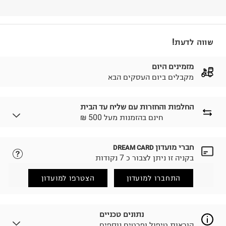
שווה לדעת!
מזמינים היום
מקבלים ביום העסקים הבא
החלפות והחזרות עם שליח עד הבית
₪ חינם בהזמנות מעל 500
חברי מועדון
DREAM CARD
לבחירת בשיטת המשלוח המתאימה לכם,
נא ללחוץ כאן.
בקניה זו ניתן לצבור כ 7 נקודות
הזמנתם והתחרטתם?
החזרות / החלפות בקליק עם שליח עד הבית ב-14.9 ₪
התחברו למועדון
הצטרפו למועדון
(במקום ב-19.9 ₪) לזמן מוגבל! חינם בהזמנות מעל 500 ₪.
לפרטים נא ללחוץ כאן
.
ניתן גם להחזיר את החבילה דרך דואר ישראל ללא תשלום.
נתונים טכניים
למידע נא ללחוץ כאן
.
הוראות טיפול ופרטים נוספים
לפני החזרת החבילה, חשוב להדביק את מדבקת הגוביינא על