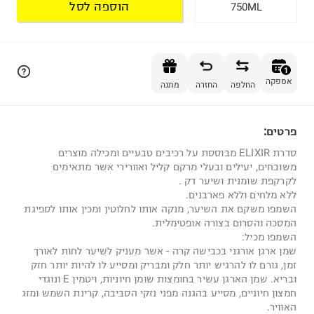
הוספה לסל
750ML
הוספה לסל
1
אספקה
החלפה
החזרה
מתנה
פרטים:
1
סדרת ELIXIR מבוססת על רכיבים טבעיים ומכילה מוצרים
משובחים, יעילים ובעלי מרקם קליל ואוורירי אשר מתאימים
לקרקפת שומנית ושיער דק .
ללא מלחים וללא פארבנים.
השמפו משקם את השיער, מנקה אותו לחלוטין ומכין אותו לספיגת
המסכה והסרום בצורה אופטימלית.
השמפו מכיל:
שמן ארגן אורגני בכבישה קרה - אשר מעניק לשיער לחות לאורך
זמן, גורם לו להרגיש יותר חלק ומבריק ומסייע לו להיות יותר חזק
ובריא. שמן הארגן עשיר בחומצות שומן חיוניות, ויטמין E ונוגדי
חמצון חיוניים, מסייע בהגנה מפני נזקי הסביבה, קרינת השמש ומזג
האוויר.