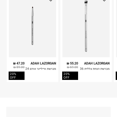
יגאל אלון 126, תל אביב.
בלבד. לא ניתן להחזיר לקים.
ח.פ. 515173383
4. לא ניתן להחזיר ויטמינים ותוספי תזונה.
5. יש להחזיר את כל הפריטים עם התוויות.
6. נעליים ניתן להחזיר רק בקופסתם המקורית בלבד.
47.20 ₪
ADAH LAZORGAN
55.20 ₪
ADAH LAZORGAN
59.00 ₪
69.00 ₪
מברשת הנחת צללית 36
מברשת אייליינר אודם 24
20%
20%
OFF
OFF