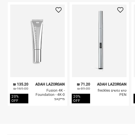
היבואן
2. לא ניתן להחזיר חולצות בי"ס מודפסות בהדפסה אישית.
רמי ליפשטט בע"מ
3. מוצרי טיפוח ניתן להחזיר סגורים באריזתם המקורית
יגאל אלון 126, תל אביב.
בלבד. לא ניתן להחזיר לקים.
ח.פ. 515173383
4. לא ניתן להחזיר ויטמינים ותוספי תזונה.
5. יש להחזיר את כל הפריטים עם התוויות.
6. נעליים ניתן להחזיר רק בקופסתם המקורית בלבד.
135.20 ₪
ADAH LAZORGAN
71.20 ₪
ADAH LAZORGAN
169.00 ₪
89.00 ₪
טוש נמשים freckles
Fusion 4K -
Foundation - 4K-0
PEN
20%
20%
מייקאפ
OFF
OFF