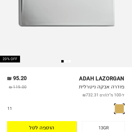
20% OFF
95.20 ₪
ADAH LAZORGAN
פודרה אבקה ניטרלית
119.00 ₪
ל-100 מ"ל\גרם
₪732.31
11
הוספה לסל
13GR