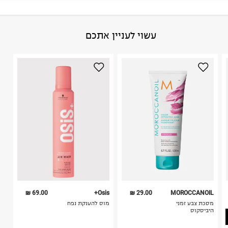
גבי החבילה במקום בו הודבקה הכתובת שלכם.
פריטים שבירים יש להחזיר עם שליח דרך ממשק ההחזרות
באתר בלבד בהתאם לתנאי השימוש.
הרכב בד/חומר
:
null
עשוי לעניין אתכם
חשוב לשים לב:
ארץ ייצור
:
GERMANY
1. לא ניתן להחזיר פריטים שבירים דרך הדואר.
היבואן
2. לא ניתן להחזיר חולצות בי"ס מודפסות בהדפסה אישית.
טרמינל איקס אונליין בע"מ
3. מוצרי טיפוח ניתן להחזיר סגורים באריזתם המקורית
בית פוקס-רח' החרמון
בלבד. לא ניתן להחזיר לקים.
קריית שדה התעופה
4. לא ניתן להחזיר ויטמינים ותוספי תזונה.
ח.פ. 515722536
5. יש להחזיר את כל הפריטים עם התוויות.
6. נעליים ניתן להחזיר רק בקופסתם המקורית בלבד.
69.00 ₪
Osis+
29.00 ₪
MOROCCANOIL
מסכת צבע זמני
מוס להענקת נפח
היביסקוס