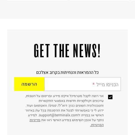
!GET THE NEWS
כל ההמראות והנחיתות בקרוב אצלכם
הכניסו מייל
הרשמה
אני רוצה לקבל מטרמינל איקס מידע ופרסום על הטבות,
עדכונים וקולקציות חדשות באמצעי התקשרות
והטכנולוגיה השונים כגון: דוא"ל/ סמס/ וואטסאפ ועוד.
ידוע לי כי באפשרותי לבטל את ההסכמה בכל עת באיזור
האישי או בפנייה לsupport@terminalx.com. למידע
נוסף על אופן השימוש במידע האישי ראו את
מדיניות
הפרטיות.