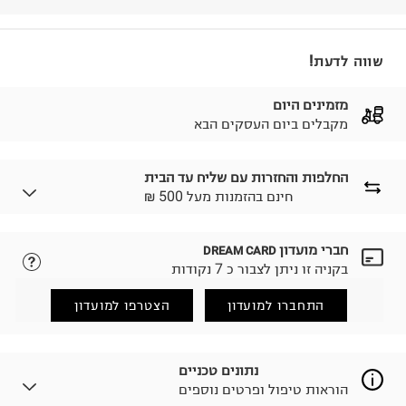
שווה לדעת!
מזמינים היום
מקבלים ביום העסקים הבא
החלפות והחזרות עם שליח עד הבית
₪ חינם בהזמנות מעל 500
חברי מועדון
DREAM CARD
לבחירת בשיטת המשלוח המתאימה לכם,
נא ללחוץ כאן.
בקניה זו ניתן לצבור כ 7 נקודות
הזמנתם והתחרטתם?
החזרות / החלפות בקליק עם שליח עד הבית ב-14.9 ₪
התחברו למועדון
הצטרפו למועדון
(במקום ב-19.9 ₪) לזמן מוגבל! חינם בהזמנות מעל 500 ₪.
לפרטים נא ללחוץ כאן
.
ניתן גם להחזיר את החבילה דרך דואר ישראל ללא תשלום.
נתונים טכניים
למידע נא ללחוץ כאן
.
הוראות טיפול ופרטים נוספים
לפני החזרת החבילה, חשוב להדביק את מדבקת הגוביינא על