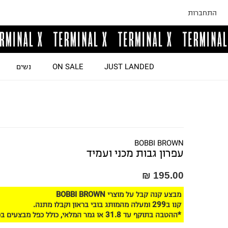
התחברות
JUST LANDED
ON SALE
נשים
BOBBI BROWN
עפרון גבות מכני ועמיד
195.00 ₪
מבצע קנה קבל על מוצרי BOBBI BROWN
קנו ב299 ומעלה מהמותג בובי בראון וקבלו מתנה.
*ההטבה בתוקף עד 31.8 או גמר המלאי, כולל כפל מבצעים בכפוף לתקנון האתר.*