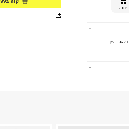
קנה ב299 ₪ ומעלה וקבל מתנה
מתנה
whatsapp
facebook
pinterest
 לאורך זמן.
copy link
על שמה בשנת
.
1991, כשנכנסה לראשונה לתחום היופי עם השקת 10 ליפסטיקים על
איפור הפשוט
החזרות / החלפות בקליק עם שליח עד הבית ב-14.9 ₪ (במקום ב-19.9
 ללחוץ כאן
.
יך לקבוצת החברות
ובישום. היום, עם
ום.
למידע נא ללחוץ
1 נקודות מכירה ב-56 מדינות ברחבי העולם, בובי