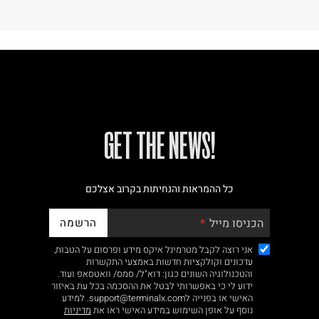
!GET THE NEWS
כל ההמראות והנחיתות בקרוב אצלכם
הרשמה
הכניסו מייל
אני רוצה לקבל מטרמינל איקס מידע ופרסום על הטבות,
עדכונים וקולקציות חדשות באמצעי התקשרות
והטכנולוגיה השונים כגון: דוא"ל/ סמס/ וואטסאפ ועוד.
ידוע לי כי באפשרותי לבטל את ההסכמה בכל עת באיזור
האישי או בפנייה לsupport@terminalx.com. למידע
נוסף על אופן השימוש במידע האישי ראו את
מדיניות