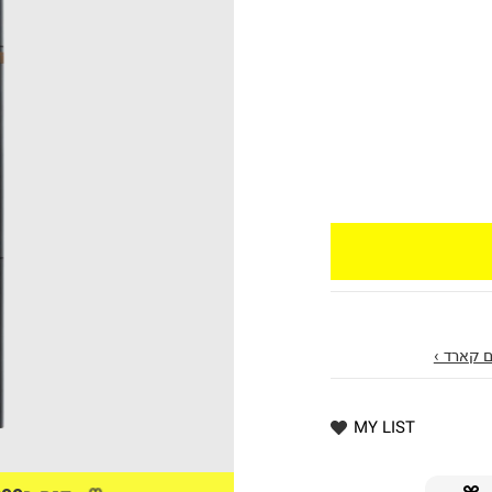
 קארד ›
MY LIST