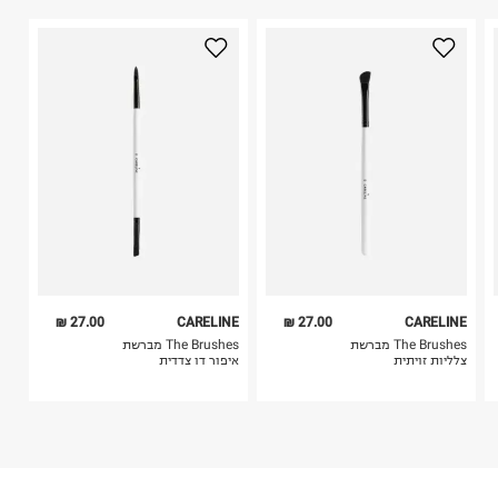
היבואן
2. לא ניתן להחזיר חולצות בי"ס מודפסות בהדפסה אישית.
טרמינל איקס אונליין בע"מ
3. מוצרי טיפוח ניתן להחזיר סגורים באריזתם המקורית
בית פוקס-רח' החרמון
בלבד. לא ניתן להחזיר לקים.
קריית שדה התעופה
4. לא ניתן להחזיר ויטמינים ותוספי תזונה.
ח.פ. 515722536
5. יש להחזיר את כל הפריטים עם התוויות.
6. נעליים ניתן להחזיר רק בקופסתם המקורית בלבד.
27.00 ₪
CARELINE
27.00 ₪
CARELINE
The Brushes מברשת
The Brushes מברשת
צלליות זויתית
איפור דו צדדית