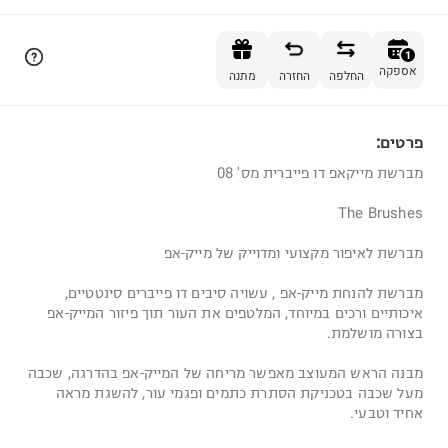
הוספה לסל
1
אספקה
החלפה
החזרה
מתנה
פרטים:
1
מברשת מייקאפ דו פייברית מס' 08
The Brushes
מברשת לאיפור מקצועי ומדוייק של מייק-אפ
מברשת להנחת מייק-אפ , עשויה סיבים דו פייברים סינטטיים,
איכותיים ורכים במיוחד, המלטפים את העור תוך פיזור המייק-אפ
בצורה מושלמת.
מבנה הראש המעוצב מאפשר מריחה של המייק-אפ בהדרגה, שכבה
מעל שכבה בטכניקת הסתרת כתמים ופגמי עור, להשגת מראה
אחיד וטבעי.