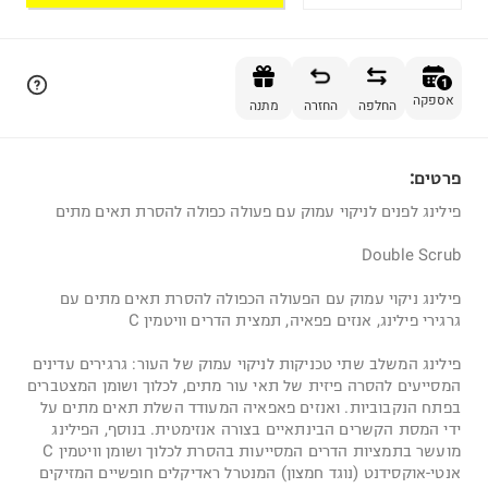
הוספה לסל
1
אספקה
החלפה
החזרה
מתנה
פרטים:
1
פילינג לפנים לניקוי עמוק עם פעולה כפולה להסרת תאים מתים
Double Scrub
פילינג ניקוי עמוק עם הפעולה הכפולה להסרת תאים מתים עם
גרגירי פילינג, אנזים פפאיה, תמצית הדרים וויטמין C
פילינג המשלב שתי טכניקות לניקוי עמוק של העור: גרגירים עדינים
המסייעים להסרה פיזית של תאי עור מתים, לכלוך ושומן המצטברים
בפתח הנקבוביות. ואנזים פאפאיה המעודד השלת תאים מתים על
ידי המסת הקשרים הבינתאיים בצורה אנזימטית. בנוסף, הפילינג
מועשר בתמציות הדרים המסייעות בהסרת לכלוך ושומן וויטמין C
אנטי-אוקסידנט (נוגד חמצון) המנטרל ראדיקלים חופשיים המזיקים