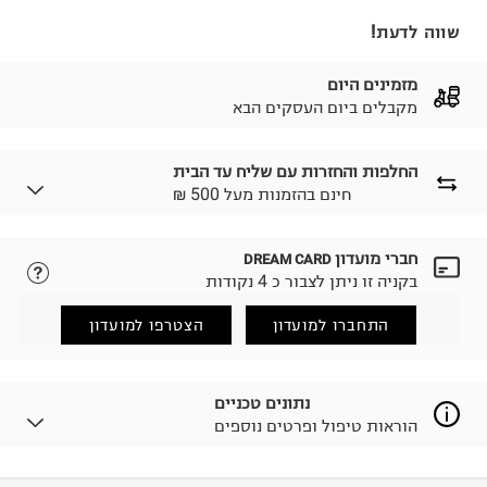
שווה לדעת!
מזמינים היום
מקבלים ביום העסקים הבא
החלפות והחזרות עם שליח עד הבית
₪ חינם בהזמנות מעל 500
חברי מועדון
DREAM CARD
לבחירת בשיטת המשלוח המתאימה לכם,
נא ללחוץ כאן.
בקניה זו ניתן לצבור כ 4 נקודות
הזמנתם והתחרטתם?
החזרות / החלפות בקליק עם שליח עד הבית ב-14.9 ₪
התחברו למועדון
הצטרפו למועדון
(במקום ב-19.9 ₪) לזמן מוגבל! חינם בהזמנות מעל 500 ₪.
לפרטים נא ללחוץ כאן
.
ניתן גם להחזיר את החבילה דרך דואר ישראל ללא תשלום.
נתונים טכניים
למידע נא ללחוץ כאן
.
הוראות טיפול ופרטים נוספים
לפני החזרת החבילה, חשוב להדביק את מדבקת הגוביינא על
גבי החבילה במקום בו הודבקה הכתובת שלכם.
פריטים שבירים יש להחזיר עם שליח דרך ממשק ההחזרות