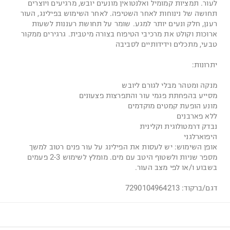
לעור. תמציות קמומיל ואלנטואין מונעים יובש, מרגיעים ויוצרים
תחושה של נינוחות לאחר השטיפה. לאחר השימוש בפילינג, העור
רענן, חלק ונעים יותר למגע. שומר על תחושת רעננות לשעות
ארוכות וקולט את מרכיבי הטיפוח בצורה מיטבית. גרגירים ממקור
טבעי, מתכלים וידידותיים לסביבה
יתרונות:
מנקה ומטהר מבלי לגורם ליובש
מסייע בהפחתת פגמי עור והתפרצות פצעונים
מונע הופעת קמטים מוקדמים
ללא פארבנים
נבדק דרמטולוגית וקלינית
היפוארלגני
אופן השימוש: יש לעסות את הפילינג על עור פנים רטוב למשך
מספר שניות ולשטוף היטב עם מים. מומלץ לשימוש 2-3 פעמים
בשבוע ו/או לפי מצב העור.
דגם/ברקוד: 7290104964213