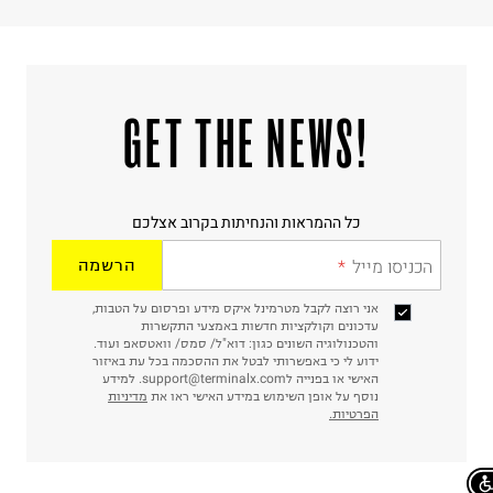
!GET THE NEWS
כל ההמראות והנחיתות בקרוב אצלכם
הכניסו מייל
הרשמה
אני רוצה לקבל מטרמינל איקס מידע ופרסום על הטבות,
עדכונים וקולקציות חדשות באמצעי התקשרות
והטכנולוגיה השונים כגון: דוא"ל/ סמס/ וואטסאפ ועוד.
ידוע לי כי באפשרותי לבטל את ההסכמה בכל עת באיזור
האישי או בפנייה לsupport@terminalx.com. למידע
נוסף על אופן השימוש במידע האישי ראו את
מדיניות
הפרטיות.