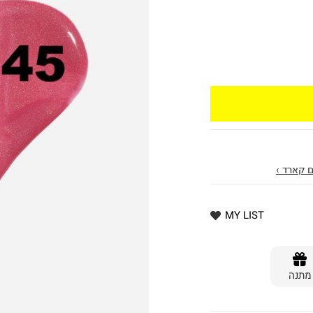
 קארד ›
MY LIST
מתנה