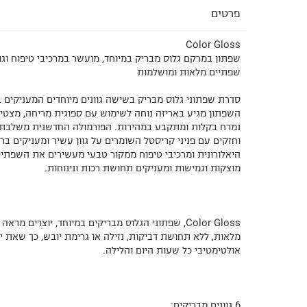
פרטים
Color Gloss
שפתון במרקם גלוס מבריק במיוחד, מועשר במרכיבי טיפוח וגו
שפתיים מלאות ומושלמות
סדרת שפתוני גלוס מבריק בשישה גוונים מיוחדים המעניקים ב
השפתון מגיע באריזה נוחה לשימוש עם ספוגית מריחה, מצטיי
נמרח בקלות ומתקבע במהירות. הפורמולה החדשנית משלבת 
וחזקים עם פניני קריסטל השומרים על גוון עשיר ומעניקים ב
היאלורונית ומרכיבי טיפוח ממקור טבעי מעשירים את השפתיי
מוצקות וגמישות ומעניקים תחושת רכות ונינוחות.
Color Gloss, שפתוני הגלוס מבריקים במיוחד, יוצרים 
מלאות, ללא תחושת דביקות, נזילה או גרימת יובש, כך שאת י
אולטימטיבי כל שעות היום והלילה.
6 גוונים מבריקים: