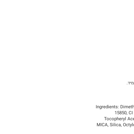
יד.
Ingredients: Dimeth
15850, CI
Tocopheryl Ace
MICA, Silica, Octy