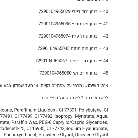
40 – בגוון ורוד בייבי 7290104965029
41 – בגוון ניוד טבעי 7290104965036
42 – בגוון סגול עדין 7290104965074
43 – בגוון חום מוקה 7290104965043
44 – בגוון בורדו עמוק 7290104965067
45 – בגוון אדום נקי 7290104965050
אופן השימוש: מרחי על שפתיים נקיות' או מעל שפתון צבע עמ
ללא פארבנים * לא נוסה על בעלי חיים
icone, Paraffinum Liquidum, CI 77891, Polybutene, CI
 77491, CI 77499, CI 77492, Isopropyl Myristate, Aqua,
tate, Paraffin Wax, PEG-8 Caprylic/Capric Glycerides,
ldodeceth-25, CI 15985, CI 77742,Sodium Hyaluronate,
Phenoxyethanol, Propylene Glycol, Decylene Glycol.