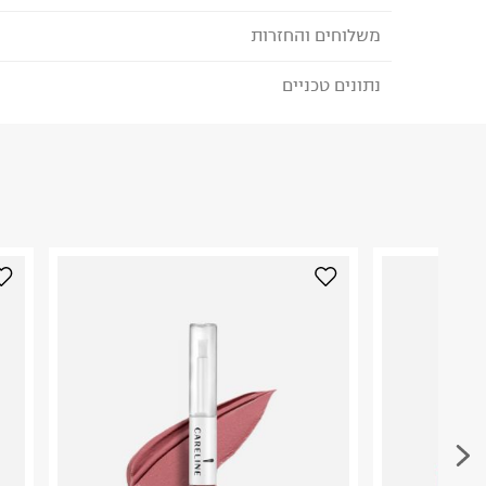
משלוחים והחזרות
נתונים טכניים
לבחירת בשיטת המשלוח המתאימה לכם,
נא ללחוץ כאן
הזמנתם והתחרטתם?
הרכב בד/חומר
:
null
₪) לזמן מוגבל! חינם בהזמנות מעל 500 ₪.
לפרטים נא
ארץ ייצור
:
ישראל
ניתן גם להחזיר את החבילה דרך דואר ישראל ללא תשל
היבואן
כאן
.
טרמינל איקס אונליין בע"מ
בית פוקס-רח' החרמון
לפני החזרת החבילה, חשוב להדביק את מדבקת הגוביי
קריית שדה התעופה
במקום בו הודבקה הכתובת שלכם.
ח.פ. 515722536
פריטים שבירים יש להחזיר עם שליח דרך ממשק ההחז
בהתאם לתנאי השימוש.
חשוב לשים לב:
1. לא ניתן להחזיר פריטים שבירים דרך הדואר.