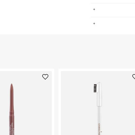
.
החזרות / החלפות בקליק עם שליח עד הבית ב-14.9 ₪ (במקום ב-19.9
 ללחוץ כאן
.
ום.
למידע נא ללחוץ
נא על גבי החבילה
רות באתר בלבד