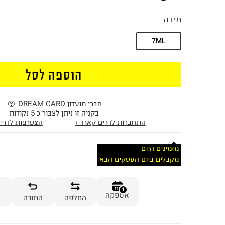
מידה
7ML
הוספה לסל
חברי מועדון DREAM CARD
בקניה זו ניתן לצבור כ 5 נקודות
התחברות לדרים קארד ›
הצטרפות לדרים
מזמינים היום
מקבלים ביום העסקים הבא
1
אספקה
החלפה
החזרה