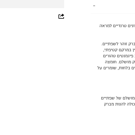
whatsapp
ונים טרנדיים למראה
facebook
pinterest
רק זוהר לשפתיים.
ן במרקם קטיפתי,
copy link
פיגמנטים טהורים
רק מושלם. חומצה
ם בלחות, שומרים על
מראה מושלם של שפתיים
כולה להנות מברק