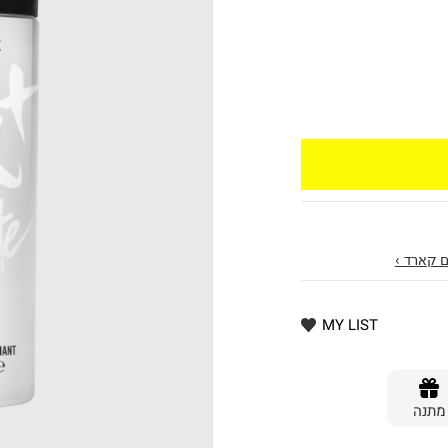
 קארד ›
MY LIST
מתנה