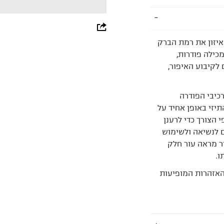
whatsapp
איזון את רמת הברק
facebook
כילה פודרות,
pinterest
 לקיבוע האיפור,
copy link
כיבי הפודרה
יזי באופן אחיד על
מחדש לפי הצורך כדי לרענן
 לנשיאה ולשימוש
ור מראה עור חלק
ו.
אזהרות המופיעות