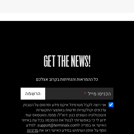
!GET THE NEWS
כל ההמראות והנחיתות בקרוב אצלכם
הרשמה
הכניסו מייל
אני רוצה לקבל מטרמינל איקס מידע ופרסום על הטבות,
עדכונים וקולקציות חדשות באמצעי התקשרות
והטכנולוגיה השונים כגון: דוא"ל/ סמס/ וואטסאפ ועוד.
ידוע לי כי באפשרותי לבטל את ההסכמה בכל עת באיזור
האישי או בפנייה לsupport@terminalx.com. למידע
נוסף על אופן השימוש במידע האישי ראו את
מדיניות