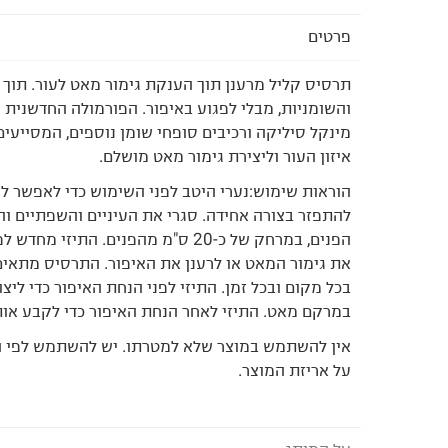
פרטים
תרסיס קליל מרענן תוך הענקת גימור מאט לעור. תוך 
והשומניות, מבלי לפגוע באיפור. הפורמולה החדשנית מ
מינקל סיליקה ורכיבים סופחי שומן נוספים, המסייעים
איזון העור וליצירת גימור מאט מושלם.
הוראות שימוש:נערי היטב לפני השימוש כדי לאפשר לר
להתפזר בצורה אחידה. סגרי את העיניים והשפתיים והת
הפנים, במרחק של כ-20 ס"מ מהפנים. התיזי 
את גימור המאט או לרענן את האיפור. התרסיס מתאים
בכל מקום ובכל זמן. התיזי לפני הנחת האיפור כדי ליצ
במרקם מאט. התיזי לאחר הנחת האיפור כדי לקבע אות
אין להשתמש במוצר שלא למטרתו. יש להשתמש לפי ה
על אריזת המוצר.