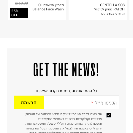
60.00 ₪
CENTELLA SOS
תרחיץ משאבה Oil
PATCH סטיק לטיפול
Balance Face Wash
25%
נקודתי בפצעונים
OFF
!GET THE NEWS
כל ההמראות והנחיתות בקרוב אצלכם
הכניסו מייל
הרשמה
אני רוצה לקבל מטרמינל איקס מידע ופרסום על הטבות,
עדכונים וקולקציות חדשות באמצעי התקשרות
והטכנולוגיה השונים כגון: דוא"ל/ סמס/ וואטסאפ ועוד.
ידוע לי כי באפשרותי לבטל את ההסכמה בכל עת באיזור