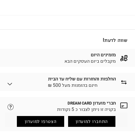
שווה לדעת!
מזמינים היום
מקבלים ביום העסקים הבא
החלפות והחזרות עם שליח עד הבית
₪ חינם בהזמנות מעל 500
חברי מועדון
DREAM CARD
לבחירת בשיטת המשלוח המתאימה לכם,
נא ללחוץ כאן.
בקניה זו ניתן לצבור כ 5 נקודות
הזמנתם והתחרטתם?
החזרות / החלפות בקליק עם שליח עד הבית ב-14.9 ₪
התחברו למועדון
הצטרפו למועדון
(במקום ב-19.9 ₪) לזמן מוגבל! חינם בהזמנות מעל 500 ₪.
לפרטים נא ללחוץ כאן
.