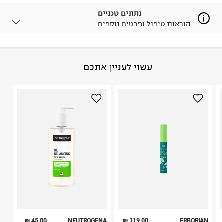
ניתן גם להחזיר את החבילה דרך דואר ישראל ללא תשלום.
נתונים טכניים
למידע נא ללחוץ כאן
.
הוראות טיפול ופרטים נוספים
לפני החזרת החבילה, חשוב להדביק את מדבקת הגוביינא על
גבי החבילה במקום בו הודבקה הכתובת שלכם.
פריטים שבירים יש להחזיר עם שליח דרך ממשק ההחזרות
באתר בלבד בהתאם לתנאי השימוש.
הרכב בד/חומר
:
100% COTTON
עשוי לעניין אתכם
חשוב לשים לב:
ארץ ייצור
:
סין
1. לא ניתן להחזיר פריטים שבירים דרך הדואר.
היבואן
2. לא ניתן להחזיר חולצות בי"ס מודפסות בהדפסה אישית.
טרמינל איקס אונליין בע"מ
3. מוצרי טיפוח ניתן להחזיר סגורים באריזתם המקורית
בית פוקס-רח' החרמון
בלבד. לא ניתן להחזיר לקים.
קריית שדה התעופה
4. לא ניתן להחזיר ויטמינים ותוספי תזונה.
ח.פ. 515722536
5. יש להחזיר את כל הפריטים עם התוויות.
6. נעליים ניתן להחזיר רק בקופסתם המקורית בלבד.
45.00 ₪
NEUTROGENA
119.00 ₪
ERBORIAN