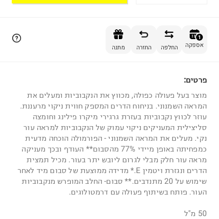
הוספה לסל
1
אספקה
החלפה
החזרה
מתנה
פרטים:
1
מוצר בעל פעולה כפולה, מכווץ את הנקבוביות ומעלים את
המראה השמנוני. בניחוח הדרים המספק חווית ניקוי מרעננת.
עוזר לכווץ נקבוביות בעזרת גרגירי מיקרו פילינג וחומצה
סליצילית המעניקים ניקוי עמוק של הנקבוביות למראה עור
נקי. מעלים את המראה השמנוני - הפורמולה הוכחה מדעית
כמפחיתה באופן מיידי 77% מהסבום** העודף ובכך מעניקה
מראה עור חלק מבלי לגרום ליובש יתר בעור. מכיל תמצית
הדרים ונגזרת ויטמין E.* מדידה ממוצעת של סבום מיד לאחר
שימוש על 20 מתנדבים.** סבום- החלב המופרש מנקבוביות
העור. פותח בשיתוף פעולה עם דרמטולוגים.
50 מ"ל