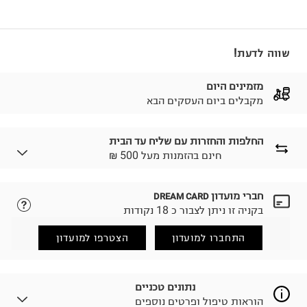
שווה לדעת!
מזמינים היום
מקבלים ביום העסקים הבא
החלפות והחזרות עם שליח עד הבית
₪ חינם בהזמנות מעל 500
חברי מועדון
DREAM CARD
לבחירת בשיטת המשלוח המתאימה לכם,
נא ללחוץ כאן.
בקניה זו ניתן לצבור כ 18 נקודות
הזמנתם והתחרטתם?
החזרות / החלפות בקליק עם שליח עד הבית ב-14.9 ₪
התחברו למועדון
הצטרפו למועדון
(במקום ב-19.9 ₪) לזמן מוגבל! חינם בהזמנות מעל 500 ₪.
לפרטים נא ללחוץ כאן
.
ניתן גם להחזיר את החבילה דרך דואר ישראל ללא תשלום.
נתונים טכניים
למידע נא ללחוץ כאן
.
הוראות טיפול ופרטים נוספים
לפני החזרת החבילה, חשוב להדביק את מדבקת הגוביינא על