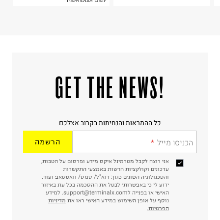
Damaged Hair
!GET THE NEWS
כל ההמראות והנחיתות בקרוב אצלכם
הכניסו מייל
הרשמה
אני רוצה לקבל מטרמינל איקס מידע ופרסום על הטבות,
עדכונים וקולקציות חדשות באמצעי התקשרות
והטכנולוגיה השונים כגון: דוא"ל/ סמס/ וואטסאפ ועוד.
ידוע לי כי באפשרותי לבטל את ההסכמה בכל עת באיזור
האישי או בפנייה לsupport@terminalx.com. למידע
נוסף על אופן השימוש במידע האישי ראו את
מדיניות
הפרטיות.