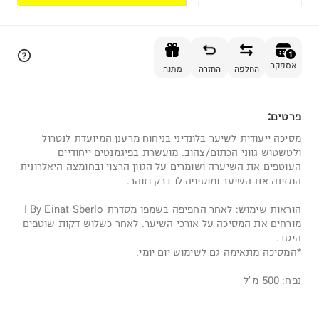
הוספה לסל
1
אספקה
החלפה
החזרה
מתנה
פרטים:
1
מסיכה ייעודית לשיער בלונדיני בניחוח מרענן המיועדת לנטרול
ולטשטוש גווני הכתום/צהוב. מועשרת בפיגמנטים ייחודיים
העוטפים את השיערה ושומרים על הגוון הרצוי ובחומצה היאלרונית
המזינה את השיער ומוסיפה לו ברק וזוהר.
הוראות שימוש: לאחר החפיפה בשמפו מסדרת I By Einat Sberlo
מורחים את המסיכה על אורכי השיער. לאחר כשלוש דקות שוטפים
היטב.
*המסיכה מתאימה גם לשימוש יום יומי.
נפח: 500 מ"ל