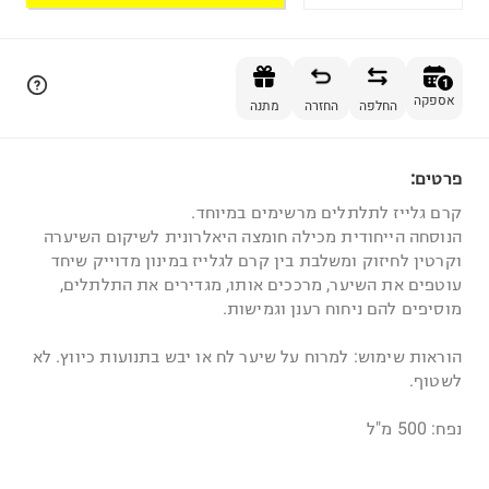
הוספה לסל
1
אספקה
החלפה
החזרה
מתנה
פרטים:
1
קרם גלייז לתלתלים מרשימים במיוחד.
הנוסחה הייחודית מכילה חומצה היאלרונית לשיקום השיערה
וקרטין לחיזוק ומשלבת בין קרם לגלייז במינון מדוייק שיחד
עוטפים את השיער, מרככים אותו, מגדירים את התלתלים,
מוסיפים להם ניחוח רענן וגמישות.
הוראות שימוש: למרוח על שיער לח או יבש בתנועות כיווץ. לא
לשטוף.
נפח: 500 מ"ל