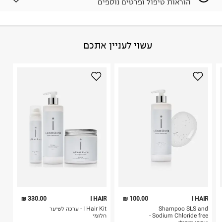
הוראות טיפול ופרטים נוספים
לפני החזרת החבילה, חשוב להדביק את מדבקת הגוביינא על
גבי החבילה במקום בו הודבקה הכתובת שלכם.
פריטים שבירים יש להחזיר עם שליח דרך ממשק ההחזרות
באתר בלבד בהתאם לתנאי השימוש.
הרכב בד/חומר
:
73%CO 27%PL
עשוי לעניין אתכם
חשוב לשים לב:
ארץ ייצור
:
סין
1. לא ניתן להחזיר פריטים שבירים דרך הדואר.
היבואן
2. לא ניתן להחזיר חולצות בי"ס מודפסות בהדפסה אישית.
טרמינל איקס אונליין בע"מ
3. מוצרי טיפוח ניתן להחזיר סגורים באריזתם המקורית
בית פוקס-רח' החרמון
בלבד. לא ניתן להחזיר לקים.
קריית שדה התעופה
4. לא ניתן להחזיר ויטמינים ותוספי תזונה.
ח.פ. 515722536
5. יש להחזיר את כל הפריטים עם התוויות.
6. נעליים ניתן להחזיר רק בקופסתם המקורית בלבד.
330.00 ₪
I HAIR
100.00 ₪
I HAIR
Shampoo SLS and
I Hair Kit - ערכה לשיער
Sodium Chloride free -
חלומי