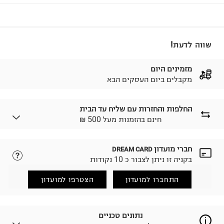
שווה לדעת!
מזמינים היום
מקבלים ביום העסקים הבא
החלפות והחזרות עם שליח עד הבית
₪ חינם בהזמנות מעל 500
חברי מועדון
DREAM CARD
לבחירת בשיטת המשלוח המתאימה לכם,
נא ללחוץ כאן.
בקניה זו ניתן לצבור כ 10 נקודות
הזמנתם והתחרטתם?
החזרות / החלפות בקליק עם שליח עד הבית ב-14.9 ₪
התחברו למועדון
הצטרפו למועדון
(במקום ב-19.9 ₪) לזמן מוגבל! חינם בהזמנות מעל 500 ₪.
לפרטים נא ללחוץ כאן
.
ניתן גם להחזיר את החבילה דרך דואר ישראל ללא תשלום.
נתונים טכניים
למידע נא ללחוץ כאן
.