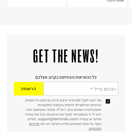
שמפו טיפולי
!GET THE NEWS
כל ההמראות והנחיתות בקרוב אצלכם
הכניסו מייל
הרשמה
אני רוצה לקבל מטרמינל איקס מידע ופרסום על הטבות,
עדכונים וקולקציות חדשות באמצעי התקשרות
והטכנולוגיה השונים כגון: דוא"ל/ סמס/ וואטסאפ ועוד.
ידוע לי כי באפשרותי לבטל את ההסכמה בכל עת באיזור
האישי או בפנייה לsupport@terminalx.com. למידע
נוסף על אופן השימוש במידע האישי ראו את
מדיניות
הפרטיות.