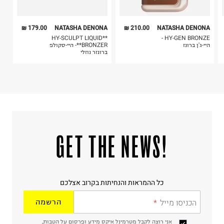
179.00 ₪
NATASHA DENONA
210.00 ₪
NATASHA DENONA
**HY-SCULPT LIQUID
HY-GEN BRONZE -
היי-ג'ן ברונז
BRONZER**- היי-סקולפ
ברונזר נוזלי
!GET THE NEWS
כל ההמראות והנחיתות בקרוב אצלכם
הכניסו מייל
הרשמה
אני רוצה לקבל מטרמינל איקס מידע ופרסום על הטבות,