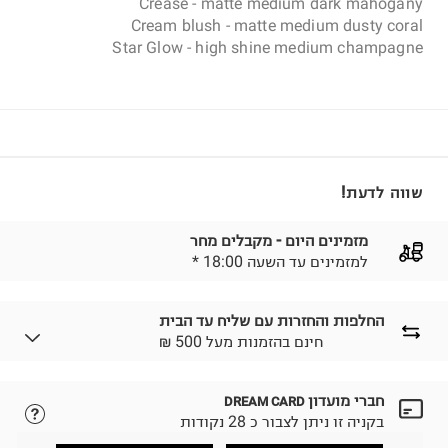
Crease - matte medium dark mahogany
Cream blush - matte medium dusty coral
Star Glow - high shine medium champagne
שווה לדעת!
מזמינים היום - מקבלים מחר
* למזמינים עד השעה 18:00
החלפות והחזרות עם שליח עד הבית
₪ חינם בהזמנות מעל 500
חברי מועדון
DREAM CARD
לבחירת בשיטת המשלוח המתאימה לכם,
נא ללחוץ כאן.
בקניה זו ניתן לצבור כ 28 נקודות
הזמנתם והתחרטתם?