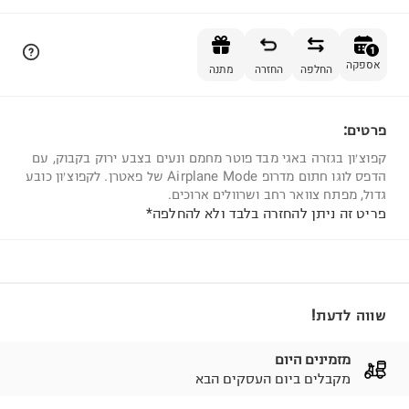
הוספה לסל
1
אספקה
החלפה
החזרה
מתנה
פרטים:
1
קפוצ׳ון בגזרה באגי מבד פוטר מחמם ונעים בצבע ירוק בקבוק, עם
הדפס לוגו חתום מדרופ Airplane Mode של פאטרן. לקפוצ׳ון כובע
גדול, מפתח צוואר רחב ושרוולים ארוכים.
פריט זה ניתן להחזרה בלבד ולא להחלפה*
שווה לדעת!
מזמינים היום
מקבלים ביום העסקים הבא