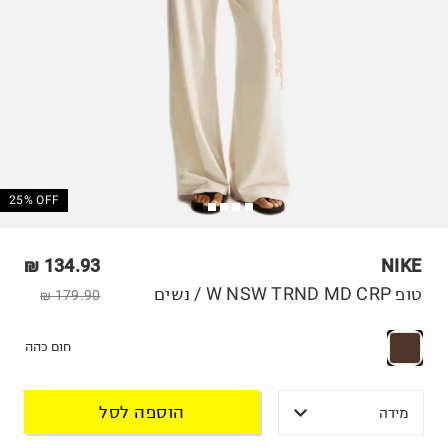
25% OFF
134.93 ₪
NIKE
טופ W NSW TRND MD CRP / נשים
179.90 ₪
חום כהה
הוספה לסל
מידה