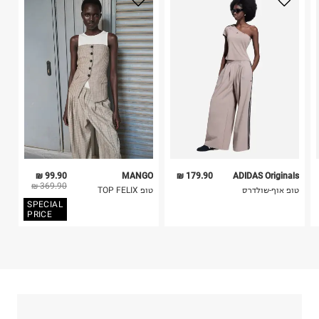
בלבד. לא ניתן להחזיר לקים.
4. לא ניתן להחזיר ויטמינים ותוספי תזונה.
5. יש להחזיר את כל הפריטים עם התוויות.
כביסה עדינה במכונה עד-30°C
6. נעליים ניתן להחזיר רק בקופסתם המקורית בלבד.
לכבס צבעים כהים בנפרד
ללא חומרי הלבנה, ללא השריה
אין לשפשף במקום אחד
לייבש הפוך ובצל
אין לייבש במכונת ייבוש
אסור לגהץ
ניקוי יבש אסור
ללא סחיטה
99.90 ₪
MANGO
179.90 ₪
ADIDAS Originals
היבואן
369.90 ₪
טופ אוף-שולדרס
טופ TOP FELIX
טרמינל איקס אונליין בע"מ
SPECIAL
בית פוקס-רח' החרמון
PRICE
קריית שדה התעופה
ח.פ. 515722536