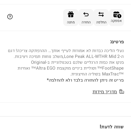
הוספה לסל
1
אספקה
החלפה
החזרה
מתנה
פרטים:
1
נעלי הליכה כבדות לא אמורות לעייף אותך… ההרפתקה צריכה! דגם
ה-Lone Peak ALL-WTHR Mid 2,משלב נוחות תמיכה ויציבות.
פנקו את כפות הרגליים שלכם בטכנולוגיית ב-Original
FootShape™ וסוליית ביניים מוקצפת Altra EGO™ ואחיזת
™MaxTrac בסוליה החיצונית.
פריט זה ניתן להחזרה בלבד ולא להחלפה*
מדריך מידות
שווה לדעת!