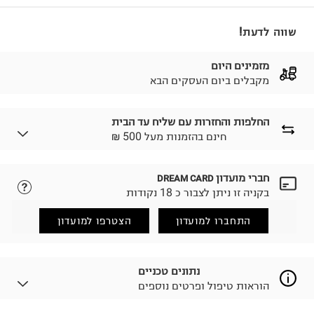
שווה לדעת!
מזמינים היום
מקבלים ביום העסקים הבא
החלפות והחזרות עם שליח עד הבית
₪ חינם בהזמנות מעל 500
חברי מועדון
DREAM CARD
לבחירת בשיטת המשלוח המתאימה לכם,
נא ללחוץ כאן.
בקניה זו ניתן לצבור כ 18 נקודות
הזמנתם והתחרטתם?
החזרות / החלפות בקליק עם שליח עד הבית ב-14.9 ₪
התחברו למועדון
הצטרפו למועדון
(במקום ב-19.9 ₪) לזמן מוגבל! חינם בהזמנות מעל 500 ₪.
לפרטים נא ללחוץ כאן
.
ניתן גם להחזיר את החבילה דרך דואר ישראל ללא תשלום.
נתונים טכניים
למידע נא ללחוץ כאן
.
הוראות טיפול ופרטים נוספים
לפני החזרת החבילה, חשוב להדביק את מדבקת הגוביינא על
גבי החבילה במקום בו הודבקה הכתובת שלכם.