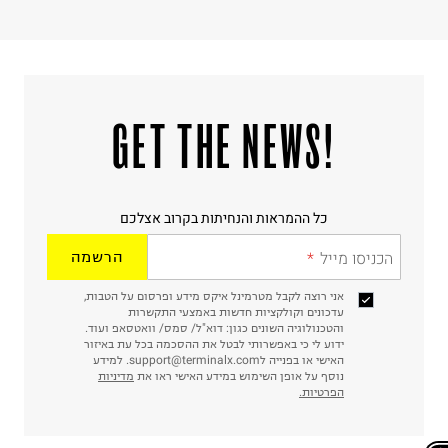
ח.פ. 515722536
!GET THE NEWS
כל ההמראות והנחיתות בקרוב אצלכם
הכניסו מייל
הרשמה
אני רוצה לקבל מטרמינל איקס מידע ופרסום על הטבות,
עדכונים וקולקציות חדשות באמצעי התקשרות
והטכנולוגיה השונים כגון: דוא"ל/ סמס/ וואטסאפ ועוד.
ידוע לי כי באפשרותי לבטל את ההסכמה בכל עת באיזור
האישי או בפנייה לsupport@terminalx.com. למידע
נוסף על אופן השימוש במידע האישי ראו את
מדיניות
הפרטיות.