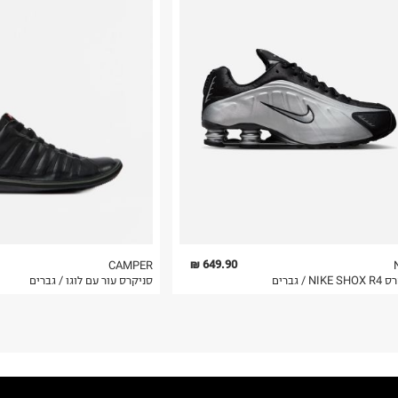
רות באתר בלבד
 בלבד. לא ניתן
649.90 ₪
CAMPER
NIK / גברים
סניקרס עור עם לוגו / גברים