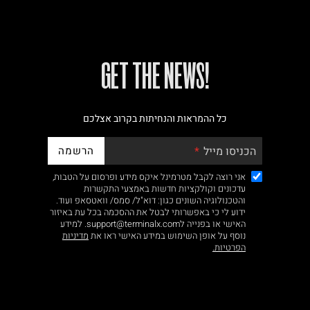
!GET THE NEWS
כל ההמראות והנחיתות בקרוב אצלכם
הרשמה
הכניסו מייל
אני רוצה לקבל מטרמינל איקס מידע ופרסום על הטבות,
עדכונים וקולקציות חדשות באמצעי התקשרות
והטכנולוגיה השונים כגון: דוא"ל/ סמס/ וואטסאפ ועוד.
ידוע לי כי באפשרותי לבטל את ההסכמה בכל עת באיזור
האישי או בפנייה לsupport@terminalx.com. למידע
נוסף על אופן השימוש במידע האישי ראו את
מדיניות
הפרטיות.