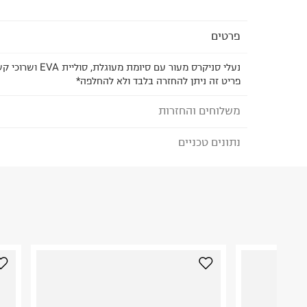
פרטים
נעלי סניקרס מעור עם סיומת מעוגלת, סוליית EVA ושרוכי קשירה.
פריט זה ניתן להחזרה בלבד ולא להחלפה*
משלוחים והחזרות
נתונים טכניים
לבחירת בשיטת המשלוח המתאימה לכם,
נא ללחוץ כאן
הזמנתם והתחרטתם?
הרכב בד/חומר
:
Leather
₪) לזמן מוגבל! חינם בהזמנות מעל 500 ₪.
לפרטים נא
ארץ ייצור
:
סין
ניתן גם להחזיר את החבילה דרך דואר ישראל ללא תשל
הוראות כביסה
כאן
.
לפני החזרת החבילה, חשוב להדביק את מדבקת הגוביי
במקום בו הודבקה הכתובת שלכם.