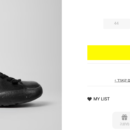
44
 קארד ›
MY LIST
מתנה