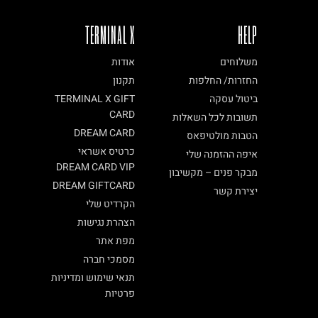
TERMINAL X
HELP
משלוחים
אודות
החזרות/ החלפות
תקנון
ביטול עסקה
TERMINAL X GIFT
CARD
תשובות לכל השאלות
DREAM CARD
הטבות מולטיפאס
כרטיס אשראי
איפה ההזמנה שלי
DREAM CARD VIP
מבקר פנים – מקשיבון
DREAM GIFTCARD
יצירת קשר
הקרדיט שלי
הצהרת נגישות
מפת אתר
מסמכי חברה
תנאי שימוש ומדיניות
פרטיות