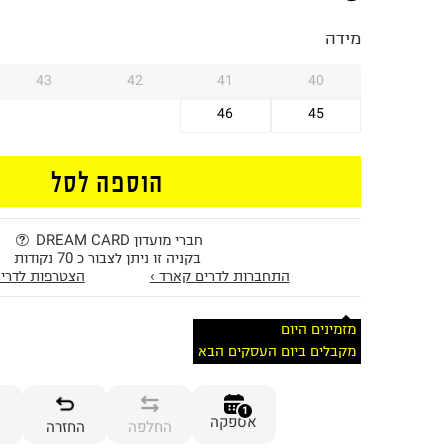
מידה
43
42
41
40
46
45
הוספה לסל
חברי מועדון DREAM CARD
בקניה זו ניתן לצבור כ 70 נקודות
התחברות לדרים קארד ›
הצטרפות לדרים
מזמינים היום
מקבלים ביום העסקים הבא
1
אספקה
החלפה
החזרה