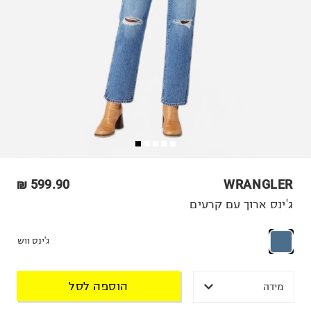
599.90 ₪
WRANGLER
ג'ינס ארוך עם קרעים
ג'ינס ווש
הוספה לסל
מידה