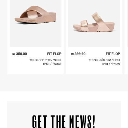
קריית שדה התעופה
5. יש להחזיר את כל הפריטים עם התוויות.
ח.פ. 515722536
6. נעליים ניתן להחזיר רק בקופסתם המקורית בלבד.
350.00 ₪
FIT FLOP
399.90 ₪
FIT FLOP
כפכפי עור Lulu בגימור
כפכפי עור קרוס בגימור
מטאלי / נשים
מטאלי / נשים
!GET THE NEWS