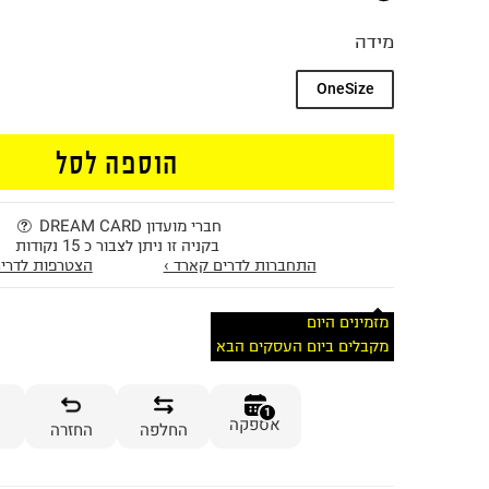
מידה
OneSize
הוספה לסל
חברי מועדון DREAM CARD
בקניה זו ניתן לצבור כ 15 נקודות
התחברות לדרים קארד ›
הצטרפות לדרים
מזמינים היום
מקבלים ביום העסקים הבא
1
אספקה
החלפה
החזרה