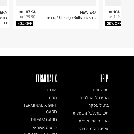
107.94 ₪
104.93 ₪
ERA
NEW ERA
179.90 ₪
149.90 ₪
כובע גרב Chicago Bulls / גברים
גברי
40% OFF
30% OFF
TERMINAL X
HELP
משלוחים
אודות
החזרות/ החלפות
תקנון
ביטול עסקה
TERMINAL X GIFT
CARD
תשובות לכל השאלות
DREAM CARD
הטבות מולטיפאס
כרטיס אשראי
איפה ההזמנה שלי