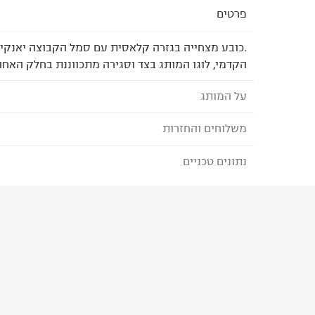
פרטים
.כובע מצחייה בגזרה קלאסית עם סמל הקבוצה יאנקי
הקדמי, לוגו המותג בצד וסגירה מתכווננת בחלק האחו
על המותג
משלוחים והחזרות
NEW ERA
נתונים טכניים
לבחירת בשיטת המשלוח המתאימה לכם,
נא ללחוץ כאן
הזמנתם והתחרטתם?
הרכב בד/חומר
:
100% כותנה
₪) לזמן מוגבל! חינם בהזמנות מעל 500 ₪.
לפרטים נא
ארץ ייצור
:
ישראל
ניתן גם להחזיר את החבילה דרך דואר ישראל ללא תשל
הוראות כביסה
כאן
.
לפני החזרת החבילה, חשוב להדביק את מדבקת הגוביי
במקום בו הודבקה הכתובת שלכם.