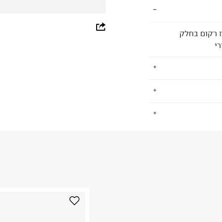
whatsapp
ז רקום בחלק
facebook
רי
pinterest
copy link
.
החזרות / החלפות בקליק עם שליח עד הבית ב-14.9 ₪ (במקום ב-19.9
 ללחוץ כאן
.
ום.
למידע נא ללחוץ
נא על גבי החבילה