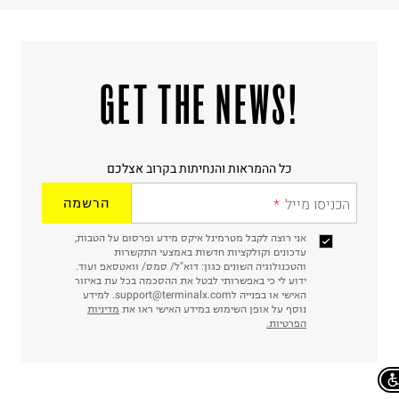
!GET THE NEWS
כל ההמראות והנחיתות בקרוב אצלכם
הכניסו מייל
הרשמה
אני רוצה לקבל מטרמינל איקס מידע ופרסום על הטבות,
עדכונים וקולקציות חדשות באמצעי התקשרות
והטכנולוגיה השונים כגון: דוא"ל/ סמס/ וואטסאפ ועוד.
ידוע לי כי באפשרותי לבטל את ההסכמה בכל עת באיזור
האישי או בפנייה לsupport@terminalx.com. למידע
נוסף על אופן השימוש במידע האישי ראו את
מדיניות
הפרטיות.