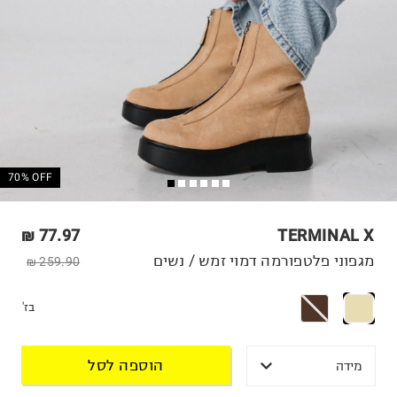
70% OFF
77.97 ₪
TERMINAL X
מגפוני פלטפורמה דמוי זמש / נשים
259.90 ₪
בז'
הוספה לסל
מידה