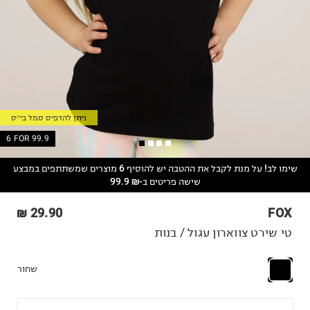
ניתן להדפיס סמל בי״ס
6 FOR 99.9
שימו לב! על מנת לקבל את ההטבה יש להוסיף 6 מוצרים שמשתתפים במבצע
שישה פריטים ב-₪ 99.9
29.90 ₪
FOX
טי שירט צווארון עגול / בנות
שחור