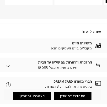
שווה לדעת!
מזמינים היום
מקבלים ביום העסקים הבא
החלפות והחזרות עם שליח עד הבית
₪ חינם בהזמנות מעל 500
חברי מועדון
DREAM CARD
לבחירת בשיטת המשלוח המתאימה לכם,
נא ללחוץ כאן.
בקניה זו ניתן לצבור כ 3 נקודות
הזמנתם והתחרטתם?
החזרות / החלפות בקליק עם שליח עד הבית ב-14.9 ₪
התחברו למועדון
הצטרפו למועדון
(במקום ב-19.9 ₪) לזמן מוגבל! חינם בהזמנות מעל 500 ₪.
לפרטים נא ללחוץ כאן
.