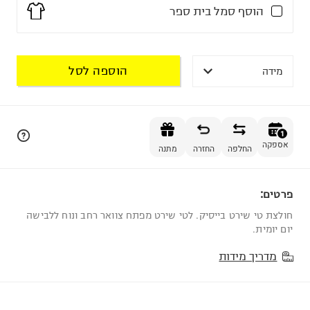
הוסף סמל בית ספר
לחיפוש חופשי הקלד שם בית-ספר או עיר
הוספה לסל
מידה
הוספה לסל
שדה חובה.
1
אספקה
הסמל מודפס בחזית החולצה בצד שמאל
החלפה
החזרה
מתנה
שדה חובה.
פרטים:
מומלץ לבחור חולצה בצבע אחר
1
הסמל קיים רק בצבע אחד והוא זהה לגוון החולצה
חולצת טי שירט בייסיק. לטי שירט מפתח צוואר רחב ונוח ללבישה
יום יומית.
מדריך מידות