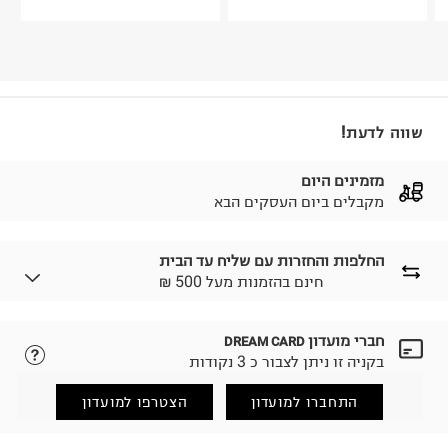
שווה לדעת!
מזמינים היום
מקבלים ביום העסקים הבא
החלפות והחזרות עם שליח עד הבית
₪ חינם בהזמנות מעל 500
חברי מועדון
DREAM CARD
לבחירת בשיטת המשלוח המתאימה לכם,
נא ללחוץ כאן.
בקניה זו ניתן לצבור כ 3 נקודות
הזמנתם והתחרטתם?
החזרות / החלפות בקליק עם שליח עד הבית ב-14.9 ₪
התחברו למועדון
הצטרפו למועדון
(במקום ב-19.9 ₪) לזמן מוגבל! חינם בהזמנות מעל 500 ₪.
לפרטים נא ללחוץ כאן
.