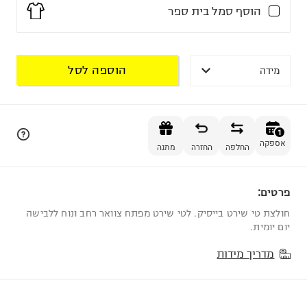
הוסף סמל בית ספר
לחיפוש חופשי הקלד שם בית-ספר או עיר
הוספה לסל
מידה
הוספה לסל
שדה חובה.
1
אספקה
הסמל מודפס בחזית החולצה בצד שמאל
החלפה
החזרה
מתנה
שדה חובה.
פרטים:
מומלץ לבחור חולצה בצבע אחר
1
הסמל קיים רק בצבע אחד והוא זהה לגוון החולצה
חולצת טי שירט בייסיק. לטי שירט מפתח צוואר רחב ונוח ללבישה
יום יומית.
מדריך מידות