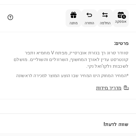
הוספה לסל
1
אספקה
החלפה
החזרה
מתנה
פרטים:
1
סוודר סרוג רך בגזרת אוברסייז, מפתח V מחמיא ותפר
קונטרסט עדין לאורך המחשוף, השרוולים והשוליים. מושלם
לשכבות ולקז’ואל נקי.
*המחיר המחוק הינו המחיר שבו הוצע המוצר למכירה לראשונה
מדריך מידות
שווה לדעת!