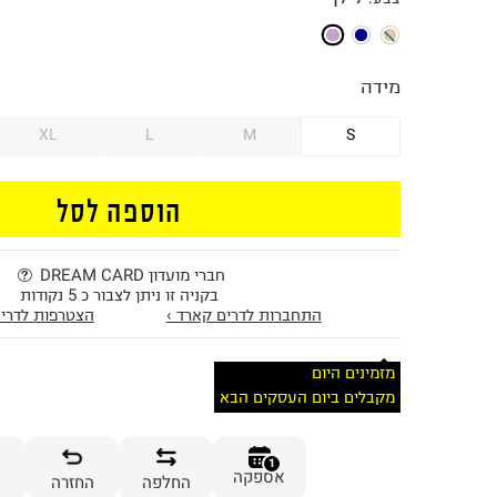
מידה
XL
L
M
S
הוספה לסל
חברי מועדון DREAM CARD
בקניה זו ניתן לצבור כ 5 נקודות
התחברות לדרים קארד ›
הצטרפות לדרים
מזמינים היום
מקבלים ביום העסקים הבא
1
אספקה
החלפה
החזרה