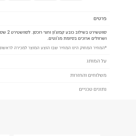
פרטים
סווטשירט בשיל
ושרוולים ארוכים בסיומת מג'נטים.
*המחיר המחוק הינו המחיר שבו הוצע המוצר למכירה לראשונ
על המותג
משלוחים והחזרות
TERMINAL X - טרמינל איקס
מותג אופנה סופר טרנדי, בועט ואורבני המציע אופנת נש
נתונים טכניים
לבחירת בשיטת המשלוח המתאימה לכם,
נא ללחוץ כאן
המותג מביא את הטרנדים הלוהטים ביותר בכל רגע ומ
הזמנתם והתחרטתם?
הלבוש הכי נכונים ומדויקים שהופכים את הארון שלנו 
הרכב בד/חומר
:
50%cotton50%polyester
₪) לזמן מוגבל! חינם בהזמנות מעל 500 ₪.
לפרטים נא
ארץ ייצור
:
סין
ניתן גם להחזיר את החבילה דרך דואר ישראל ללא תשל
הוראות כביסה
כאן
.