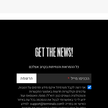
!GET THE NEWS
כל ההמראות והנחיתות בקרוב אצלכם
הרשמה
הכניסו מייל
אני רוצה לקבל מטרמינל איקס מידע ופרסום על הטבות,
עדכונים וקולקציות חדשות באמצעי התקשרות
והטכנולוגיה השונים כגון: דוא"ל/ סמס/ וואטסאפ ועוד.
ידוע לי כי באפשרותי לבטל את ההסכמה בכל עת באיזור
האישי או בפנייה לsupport@terminalx.com. למידע
נוסף על אופן השימוש במידע האישי ראו את
מדיניות