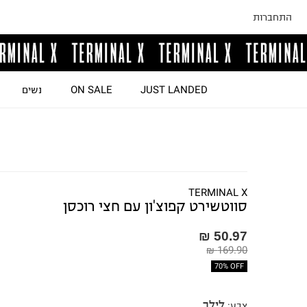
התחברות
JUST LANDED
ON SALE
נשים
TERMINAL X
סווטשירט קפוצ'ון עם חצי רוכסן
50.97 ₪
169.90 ₪
70% OFF
לילך
צבע
: