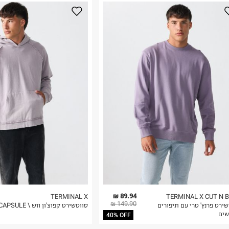
נא על גבי החבילה
רות באתר בלבד
 בלבד. לא ניתן
89.94 ₪
TERMINAL X
TERMINAL X CUT N 
149.90 ₪
ירט פרנץ' טרי עם תיפורים
סווטשירט קפוצ'ון ווש \ CAPSULE
שים
40% OFF