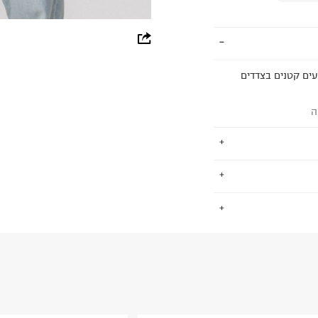
whatsapp
facebook
וב כובע קפוצ'ון וחצי רוכסן. לסוושטירט 2 שסעים קטנים בצדדים
pinterest
ה
copy link
ים, גברים וילדים.
.
שמש סמן לפריטי
למעורר קנאה.
החזרות / החלפות בקליק עם שליח עד הבית ב-14.9 ₪ (במקום ב-19.9
 ללחוץ כאן
.
ום.
למידע נא ללחוץ