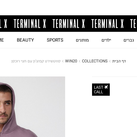
גברים
ילדים
מותגים
SPORTS
BEAUTY
ME
דף הבית
COLLECTIONS
WIN20
סווטשירט קפוצ'ון עם חצי רוכסן
LAST
CALL