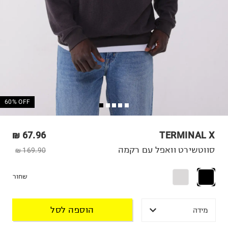
60% OFF
67.96 ₪
TERMINAL X
סווטשירט וואפל עם רקמה
169.90 ₪
שחור
הוספה לסל
מידה