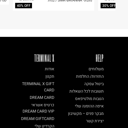
מגפוני SMK-BRIANNA / בנות
סנדל
קריית שדה התעופה
40% OFF
30% OFF
ח.פ. 515722536
TERMINAL X
HELP
משלוחים
אודות
החזרות/ החלפות
תקנון
ביטול עסקה
TERMINAL X GIFT
CARD
תשובות לכל השאלות
DREAM CARD
הטבות מולטיפאס
כרטיס אשראי
איפה ההזמנה שלי
DREAM CARD VIP
מבקר פנים – מקשיבון
DREAM GIFTCARD
יצירת קשר
הקרדיט שלי