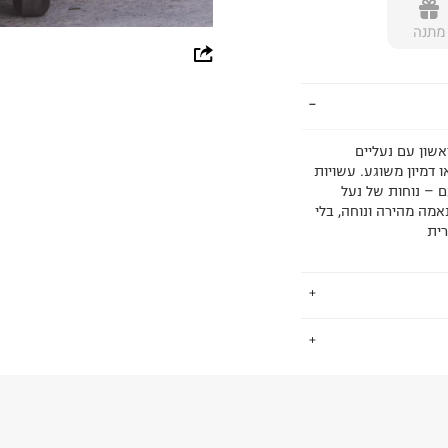
מתנה
whatsapp
facebook
pinterest
שון עם נעליים
ו דמיון משוגע. עשויות
copy link
ם – נוחות של נעל
אמה מהירה ונוחה, בלי
רית
.
החזרות / החלפות בקליק עם שליח עד הבית ב-14.9 ₪ (במקום ב-19.9
 ללחוץ כאן
.