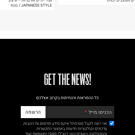
ים מעוצבים לבנות
נעלי ילדים אורבניות – עיצוב
JAPANESE STYLE / בנות
!GET THE NEWS
כל ההמראות והנחיתות בקרוב אצלכם
הרשמה
הכניסו מייל
אני רוצה לקבל מטרמינל איקס מידע ופרסום על הטבות,
עדכונים וקולקציות חדשות באמצעי התקשרות
והטכנולוגיה השונים כגון: דוא"ל/ סמס/ וואטסאפ ועוד.