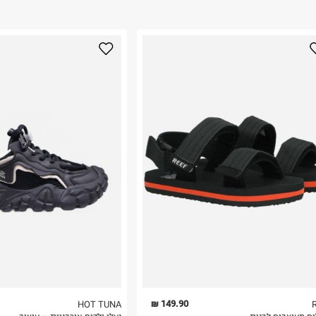
ום.
למידע נא ללחוץ
נא על גבי החבילה
רות באתר בלבד
 בלבד. לא ניתן
149.90 ₪
HOT TUNA