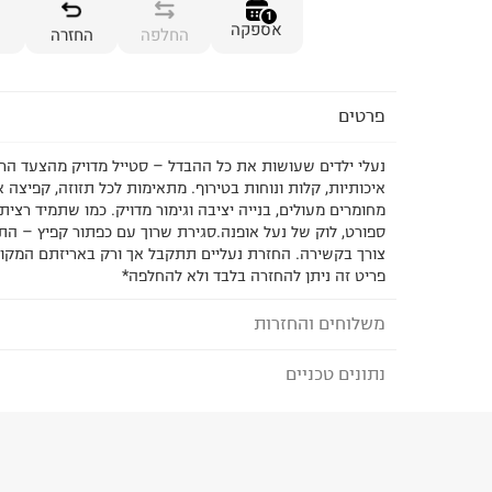
1
אספקה
החלפה
החזרה
פרטים
נעלי ילדים שעושות את כל ההבדל – סטייל מדויק מהצעד הרא
איכותיות, קלות ונוחות בטירוף. מתאימות לכל תזוזה, קפיצה א
מחומרים מעולים, בנייה יציבה וגימור מדויק. כמו שתמיד רצית
ספורט, לוק של נעל אופנה.סגירת שרוך עם כפתור קפיץ – הת
צורך בקשירה. החזרת נעליים תתקבל אך ורק באריזתם המקו
פריט זה ניתן להחזרה בלבד ולא להחלפה*
משלוחים והחזרות
נתונים טכניים
לבחירת בשיטת המשלוח המתאימה לכם,
נא ללחוץ כאן
הזמנתם והתחרטתם?
הרכב בד/חומר
:
מיקרופייבר + בד קצף גומי EVA
₪) לזמן מוגבל! חינם בהזמנות מעל 500 ₪.
לפרטים נא
ארץ ייצור
:
סין