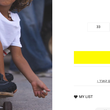
33
 קארד ›
MY LIST