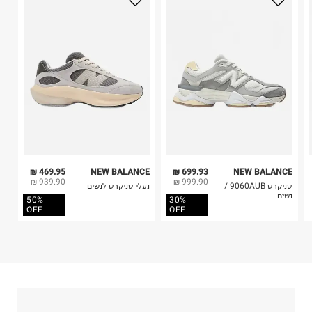
משה שרת 29, ראשון לציון.
בלבד. לא ניתן להחזיר לקים.
ח.פ. 511408502
4. לא ניתן להחזיר ויטמינים ותוספי תזונה.
5. יש להחזיר את כל הפריטים עם התוויות.
6. נעליים ניתן להחזיר רק בקופסתם המקורית בלבד.
469.95 ₪
NEW BALANCE
699.93 ₪
NEW BALANCE
939.90 ₪
999.90 ₪
סניקרס 9060AUB /
נעלי סניקרס לנשים
נשים
50%
30%
OFF
OFF