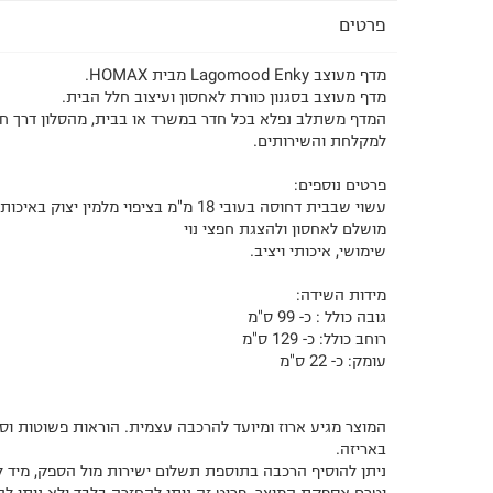
פרטים
מדף מעוצב Lagomood Enky מבית HOMAX.
מדף מעוצב בסגנון כוורת לאחסון ועיצוב חלל הבית.
המדף משתלב נפלא בכל חדר במשרד או בבית, מהסלון דרך חד
למקלחת והשירותים.
פרטים נוספים:
עשוי שבבית דחוסה בעובי 18 מ"מ בציפוי מלמין יצוק באיכות גבוהה
מושלם לאחסון ולהצגת חפצי נוי
שימושי, איכותי ויציב.
מידות השידה:
גובה כולל : כ- 99 ס"מ
רוחב כולל: כ- 129 ס"מ
עומק: כ- 22 ס"מ
המוצר מגיע ארוז ומיועד להרכבה עצמית. הוראות פשוטות וס
באריזה.
ניתן להוסיף הרכבה בתוספת תשלום ישירות מול הספק, מיד 