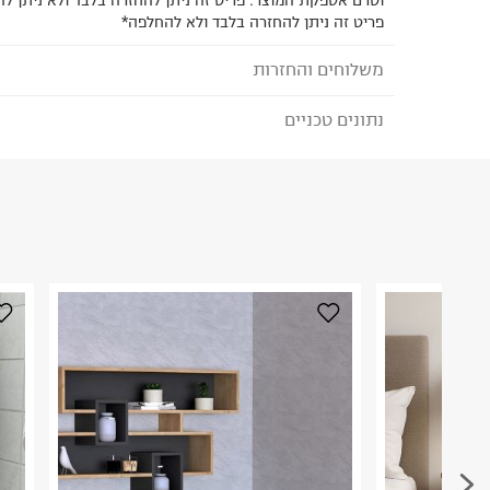
וטרם אספקת המוצר. פריט זה ניתן להחזרה בלבד ולא ניתן ל
פריט זה ניתן להחזרה בלבד ולא להחלפה*
משלוחים והחזרות
נתונים טכניים
לבחירת בשיטת המשלוח המתאימה לכם,
נא ללחוץ כאן
הזמנתם והתחרטתם?
הרכב בד/חומר
:
עץ מעובד שבבית דחוסה
₪) לזמן מוגבל! חינם בהזמנות מעל 500 ₪.
לפרטים נא
ארץ ייצור
:
סין
ניתן גם להחזיר את החבילה דרך דואר ישראל ללא תשל
היבואן
כאן
.
יעקב נוי אחזקות
בן גוריון 11, גבעת שמואל.
לפני החזרת החבילה, חשוב להדביק את מדבקת הגוביי
ח.פ. 512852005
במקום בו הודבקה הכתובת שלכם.
פריטים שבירים יש להחזיר עם שליח דרך ממשק ההחז
בהתאם לתנאי השימוש.
חשוב לשים לב: