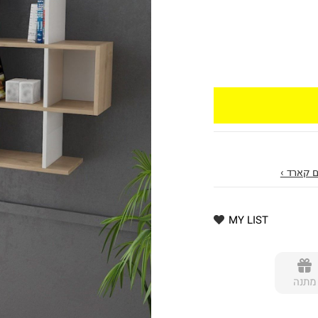
 קארד ›
MY LIST
מתנה