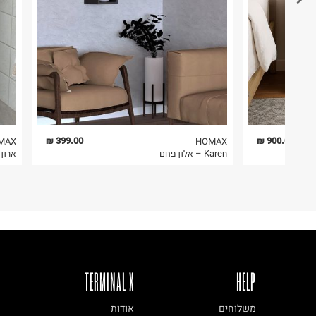
1. לא ניתן להחזיר פריטים שבירים דרך הדואר.
2. לא ניתן להחזיר חולצות בי"ס מודפסות בהדפסה אישית.
3. מוצרי טיפוח ניתן להחזיר סגורים באריזתם המקורית
להחזיר לקים.
4. לא ניתן להחזיר ויטמינים ותוספי תזונה.
5. יש להחזיר את כל הפריטים עם התוויות.
6. נעליים ניתן להחזיר רק בקופסתם המקורית בלבד.
399.00 ₪
900.00 ₪
MAX
HOMAX
Karen – אלון פחם
ארון רב 
TERMINAL X
HELP
משלוחים
אודות