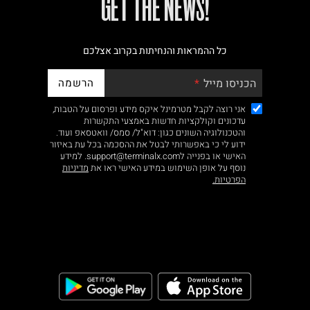
!GET THE NEWS
כל ההמראות והנחיתות בקרוב אצלכם
הרשמה
הכניסו מייל
אני רוצה לקבל מטרמינל איקס מידע ופרסום על הטבות,
עדכונים וקולקציות חדשות באמצעי התקשרות
והטכנולוגיה השונים כגון: דוא"ל/ סמס/ וואטסאפ ועוד.
ידוע לי כי באפשרותי לבטל את ההסכמה בכל עת באיזור
האישי או בפנייה לsupport@terminalx.com. למידע
נוסף על אופן השימוש במידע האישי ראו את
מדיניות
הפרטיות.