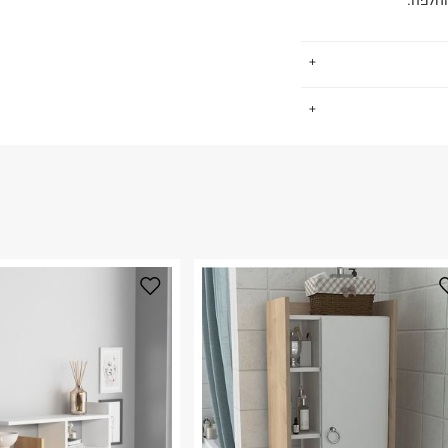
החלפה.
.
החזרות / החלפות בקליק עם שליח עד הבית ב-14.9 ₪ (במקום ב-19.9
 ללחוץ כאן
.
ום.
למידע נא ללחוץ
נא על גבי החבילה
רות באתר בלבד