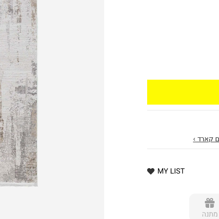
 קארד ›
MY LIST
מתנה