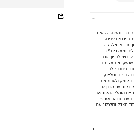
whatsapp
facebook
קם רך ונעים. השטיח
מת פרנזים עדינה
pinterest
מודרני ואלגנטי.
לים ומעצבים * רך
copy link
דש רצוי להפוך את
שמש, זאת על מנת
בה יותר קלה
 כתמים נוזליים,
 סופג, ולספוג את
 רטוב או מגבון לח
תיים מומלץ למסור את
טיח את הברק הטבעי
ת האבק והלכלוך עם