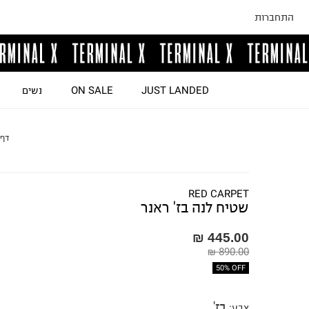
התחברות
JUST LANDED
ON SALE
נשים
דף 
RED CARPET
שטיח לנה בז' ראנר
445.00 ₪
890.00 ₪
50% OFF
בז'
צבע
: