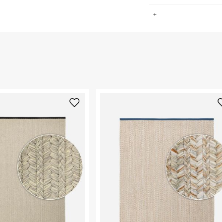
.
החזרות / החלפות בקליק עם שליח עד הבית ב-14.9 ₪ (במקום ב-19.9
 ללחוץ כאן
.
ום.
למידע נא ללחוץ
נא על גבי החבילה
רות באתר בלבד
 בלבד. לא ניתן