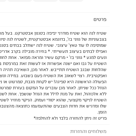
פרטים
שטיח לנה הוא שטיח מודרני יפיפה בסגנון אבסטרקט. בעל מר
בצבעוניות של גווני בז', בדוגמא אבסטרקטית, לשטיח לנה סיו
שמוסיפה לו עוד טאץ' עיצובי. שטיח לנה ישתלב בבתים בסגנון 
ואפילו לבתים בעיצוב תעשייתי. * בחירה מובילה בקרב אדריכ
ונעים למגע * גווני בז' • מרקם עשיר ומראה מפואר. אחת לחו
השטיח על גבו ואם ישנה אפשרות אז לעשות זאת במרפסת ב
שהלחות שבגב השטיח תתייבש. לאחר מכן, השאיבה תהיה הר
ואפקטיבית. רצוי לשאוב את השטיח פעם בשבוע. במידה ונוצרו
הפעולה הראשונה היא ספיגה! יש לקחת מגבת, סמרטוט או נייר
הנוזל ככל שניתן. לאחר מכן עוברים על המקום בעזרת סמרטוט
ללא אלכוהול, זאת על מנת לדלל את הנוזל שנשפך. אחת לשנ
השטיח לניקוי מקצועי, שהוא יסודי ועמוק. הניקוי מחזיר לש
שלו ומדגיש את חדות הצבעים שהתעמעמו כתוצאה מהצטברו
הזמן.
פריט זה ניתן להחזרה בלבד ולא להחלפה*
משלוחים והחזרות