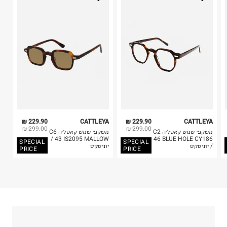
בית פוקס-רח' החרמון
בלבד. לא ניתן להחזיר לקים.
קריית שדה התעופה
4. לא ניתן להחזיר ויטמינים ותוספי תזונה.
ח.פ. 515722536
5. יש להחזיר את כל הפריטים עם התוויות.
6. נעליים ניתן להחזיר רק בקופסתם המקורית בלבד.
229.90 ₪
CATTLEYA
229.90 ₪
CATTLEYA
299.00 ₪
299.00 ₪
משקפי שמש קאטליה C2
משקפי שמש קאטליה C6
43 IS2095 MALLOW /
46 BLUE HOLE CY186
SPECIAL
SPECIAL
/ יוניסקס
יוניסקס
PRICE
PRICE