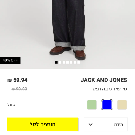
40% OFF
59.94 ₪
JACK AND JONES
טי שירט בהדפס
99.90 ₪
כחול
הוספה לסל
מידה