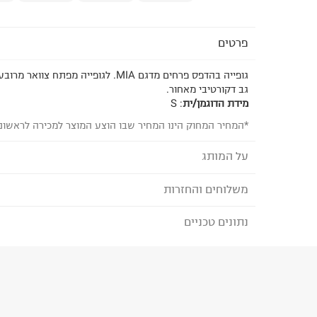
פרטים
גופייה בהדפס פרחים מדגם MIA. לגופייה מפתח
גב דקורטיבי מאחור.
מידת הדוגמן/ית
:
S
*המחיר המחוק הינו המחיר שבו הוצע המוצר למכירה לראשונ
על המותג
משלוחים והחזרות
FREE PEOPLE
FREE PEOPLE מציעה אופנה בוהמיינית באו
נתונים טכניים
לבחירת בשיטת המשלוח המתאימה לכם,
נא ללחוץ כאן
החופשייה שחיה את חייה מוקפת באמנות, מוזיקה 
הזמנתם והתחרטתם?
למותג מגוון פריטים באיכות גבוהה בעיצובים נשיים ו
הרכב בד/חומר
:
100% COTTON
גלובלית נאמנה וחזקה,
₪) לזמן מוגבל! חינם בהזמנות מעל 500 ₪.
לפרטים נא
ארץ ייצור
:
הודו
FREE PEOPLE הוא מעבר למותג אופנה, השואף
ניתן גם להחזיר את החבילה דרך דואר ישראל ללא תשל
הוראות כביסה
מכיל, מלא סטייל לא מתאמץ ומחובר ל