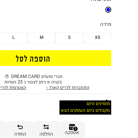
מידה
L
M
S
XS
הוספה לסל
חברי מועדון DREAM CARD
בקניה זו ניתן לצבור כ 25 נקודות
התחברות לדרים קארד ›
הצטרפות לדרים
מזמינים היום
מקבלים ביום העסקים הבא
1
אספקה
החלפה
החזרה