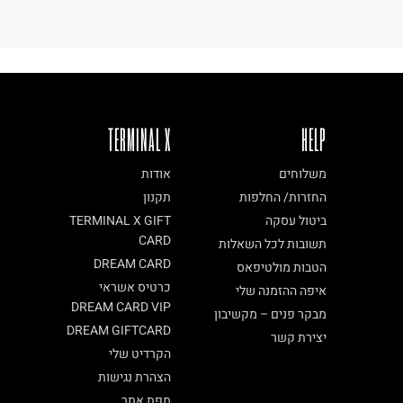
ח.פ. 515722536
TERMINAL X
HELP
משלוחים
אודות
החזרות/ החלפות
תקנון
ביטול עסקה
TERMINAL X GIFT
CARD
תשובות לכל השאלות
DREAM CARD
הטבות מולטיפאס
כרטיס אשראי
איפה ההזמנה שלי
DREAM CARD VIP
מבקר פנים – מקשיבון
DREAM GIFTCARD
יצירת קשר
הקרדיט שלי
הצהרת נגישות
מפת אתר