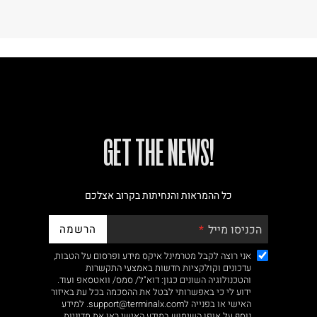
!GET THE NEWS
כל ההמראות והנחיתות בקרוב אצלכם
הרשמה
הכניסו מייל
אני רוצה לקבל מטרמינל איקס מידע ופרסום על הטבות,
עדכונים וקולקציות חדשות באמצעי התקשרות
והטכנולוגיה השונים כגון: דוא"ל/ סמס/ וואטסאפ ועוד.
ידוע לי כי באפשרותי לבטל את ההסכמה בכל עת באיזור
האישי או בפנייה לsupport@terminalx.com. למידע
נוסף על אופן השימוש במידע האישי ראו את
מדיניות