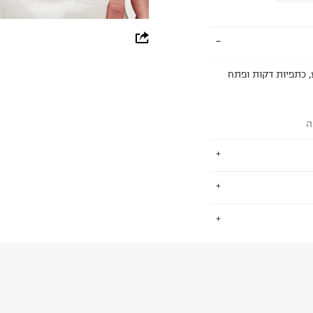
whatsapp
facebook
 צוואר מרובע, כתפיות דקות ופתח
pinterest
copy link
ה
וירת וינטג' לאישה
.
וטיולים בטבע.
יצירתיים. עם קהילה
החזרות / החלפות בקליק עם שליח עד הבית ב-14.9 ₪ (במקום ב-19.9
 ללחוץ כאן
.
 להציע לך סגנון חיים
ום.
למידע נא ללחוץ
עצמך.