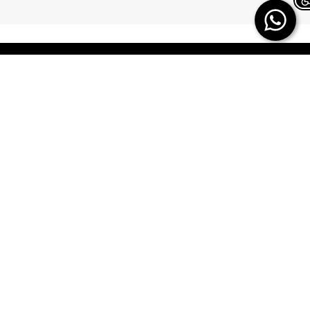
Chat on WhatsApp
TERMINAL X
HELP
משלוחים
אודות
החזרות/ החלפות
תקנון
ביטול עסקה
TERMINAL X GIFT
CARD
תשובות לכל השאלות
DREAM CARD
הטבות מולטיפאס
כרטיס אשראי
איפה ההזמנה שלי
DREAM CARD VIP
מבקר פנים – מקשיבון
DREAM GIFTCARD
יצירת קשר
הקרדיט שלי
הצהרת נגישות
מפת אתר