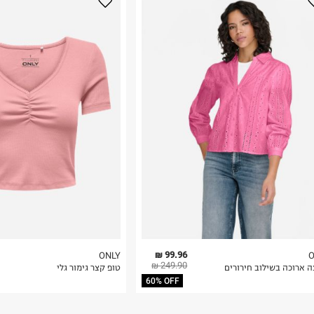
נא על גבי החבילה
רות באתר בלבד
 בלבד. לא ניתן
99.96 ₪
ONLY
O
249.90 ₪
ה ארוכה בשילוב חירורים
טופ קצר גימור גלי
60% OFF