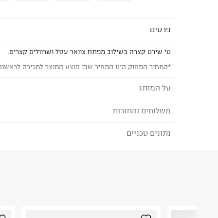
פרטים
טי שירט קצרה בשילוב מפתח צוואר עגול ושרוולים קצרים.
*המחיר המחוק הינו המחיר שבו הוצע המוצר למכירה לראשונ
על המותג
משלוחים והחזרות
FREE PEOPLE
FREE PEOPLE מציעה אופנה בוהמיינית באו
נתונים טכניים
לבחירת בשיטת המשלוח המתאימה לכם,
נא ללחוץ כאן
החופשייה שחיה את חייה מוקפת באמנות, מוזיקה 
הזמנתם והתחרטתם?
למותג מגוון פריטים באיכות גבוהה בעיצובים נשיים ו
הרכב בד/חומר
:
T-SHIRT 30% ORGANIC COTTON
גלובלית נאמנה וחזקה,
25% RECYCLE CO
₪) לזמן מוגבל! חינם בהזמנות מעל 500 ₪.
לפרטים נא
FREE PEOPLE הוא מעבר למותג אופנה, השואף
ארץ ייצור
:
אינדונזיה
ניתן גם להחזיר את החבילה דרך דואר ישראל ללא תשל
מכיל, מלא סטייל לא מתאמץ ומחובר ל
כאן
.
הוראות כביסה