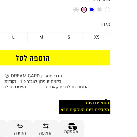
מידה
L
M
S
XS
הוספה לסל
חברי מועדון DREAM CARD
בקניה זו ניתן לצבור כ 11 נקודות
התחברות לדרים קארד ›
הצטרפות לדרים
מזמינים היום
מקבלים ביום העסקים הבא
1
אספקה
החלפה
החזרה