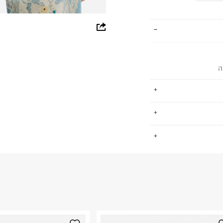
whatsapp
facebook
pinterest
ה
copy link
וירת וינטג' לאישה
.
וטיולים בטבע.
יצירתיים. עם קהילה
LDS KNIT 
החזרות / החלפות בקליק עם שליח עד הבית ב-14.9 ₪ (במקום ב-19.9
 ללחוץ כאן
.
 להציע לך סגנון חיים
ום.
למידע נא ללחוץ
עצמך.