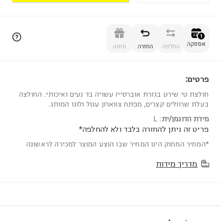
הוספה לסל
1
אספקה
החלפה
החזרה
מתנה
פרטים:
1
חולצת טי שירט בגזרת אוברסייז עשויה בד נעים ואיכותי. החולצה
בעלת שרוולים קצרים, מפתח צווארון עגול ולוגו המותג.
מידת הדוגמן/ית
:
L
פריט זה ניתן להחזרה בלבד ולא להחלפה*
*המחיר המחוק הינו המחיר שבו הוצע המוצר למכירה לראשונה
מדריך מידות
שווה לדעת!