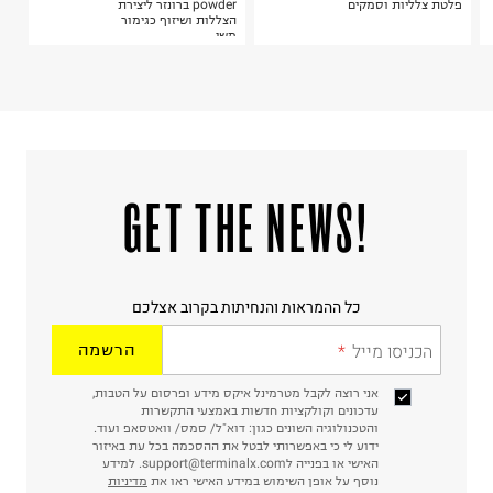
פלטת צלליות וסמקים
powder ברונזר ליצירת
הצללות ושיזוף כגימור
משי
!GET THE NEWS
כל ההמראות והנחיתות בקרוב אצלכם
הכניסו מייל
הרשמה
אני רוצה לקבל מטרמינל איקס מידע ופרסום על הטבות,
עדכונים וקולקציות חדשות באמצעי התקשרות
והטכנולוגיה השונים כגון: דוא"ל/ סמס/ וואטסאפ ועוד.
ידוע לי כי באפשרותי לבטל את ההסכמה בכל עת באיזור
האישי או בפנייה לsupport@terminalx.com. למידע
נוסף על אופן השימוש במידע האישי ראו את
מדיניות