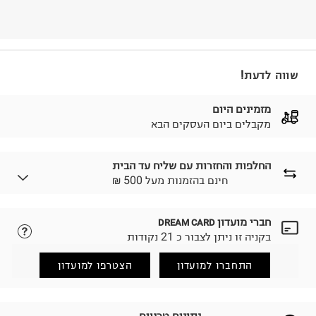
שווה לדעת!
מזמינים היום
מקבלים ביום העסקים הבא
החלפות והחזרות עם שליח עד הבית
₪ חינם בהזמנות מעל 500
חברי מועדון
DREAM CARD
לבחירת בשיטת המשלוח המתאימה לכם,
נא ללחוץ כאן.
בקניה זו ניתן לצבור כ 21 נקודות
הזמנתם והתחרטתם?
החזרות / החלפות בקליק עם שליח עד הבית ב-14.9 ₪
התחברו למועדון
הצטרפו למועדון
(במקום ב-19.9 ₪) לזמן מוגבל! חינם בהזמנות מעל 500 ₪.
לפרטים נא ללחוץ כאן
.
ניתן גם להחזיר את החבילה דרך דואר ישראל ללא תשלום.
נתונים טכניים