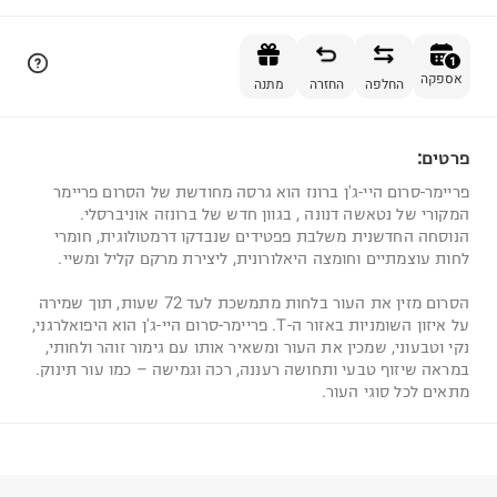
הוספה לסל
1
אספקה
החלפה
החזרה
מתנה
פרטים:
1
פריימר-סרום היי-ג'ן ברונז הוא גרסה מחודשת של הסרום פריימר
המקורי של נטאשה דנונה , בגוון חדש של ברונזה אוניברסלי.
הנוסחה החדשנית משלבת פפטידים שנבדקו דרמטולוגית, חומרי
לחות עוצמתיים וחומצה היאלורונית, ליצירת מרקם קליל ומשיי.
הסרום מזין את העור בלחות מתמשכת לעד 72 שעות, תוך שמירה
על איזון השומניות באזור ה-T. פריימר-סרום היי-ג'ן הוא היפואלרגני,
נקי וטבעוני, שמכין את העור ומשאיר אותו עם גימור זוהר ולחותי,
במראה שיזוף טבעי ותחושה רעננה, רכה וגמישה – כמו עור תינוק.
מתאים לכל סוגי העור.