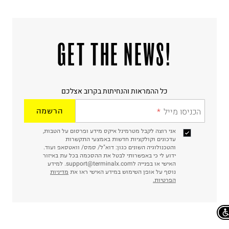
!GET THE NEWS
כל ההמראות והנחיתות בקרוב אצלכם
הכניסו מייל
הרשמה
אני רוצה לקבל מטרמינל איקס מידע ופרסום על הטבות,
עדכונים וקולקציות חדשות באמצעי התקשרות
והטכנולוגיה השונים כגון: דוא"ל/ סמס/ וואטסאפ ועוד.
ידוע לי כי באפשרותי לבטל את ההסכמה בכל עת באיזור
האישי או בפנייה לsupport@terminalx.com. למידע
נוסף על אופן השימוש במידע האישי ראו את
מדיניות
הפרטיות.