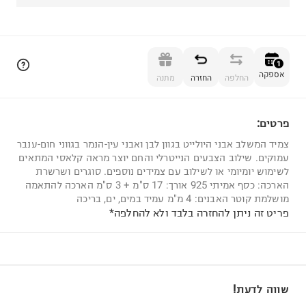
הוספה לסל
1
אספקה
החלפה
החזרה
מתנה
פרטים:
1
צמיד המשלב אבני היולייט בגוון לבן ואבני עין-הנמר בגווני חום-ענבר
עמוקים. שילוב הצבעים הנייטרלי והחם יוצר מראה קלאסי המתאים
לשימוש יומיומי או לשילוב עם צמידים נוספים. סוגרים ושרשרת
הארכה: כסף אמיתי 925 אורך: 17 ס"מ + 3 ס"מ הארכה להתאמה
מושלמת קוטר האבנים: 4 מ"מ עמיד במים, ים, בריכה
פריט זה ניתן להחזרה בלבד ולא להחלפה*
שווה לדעת!