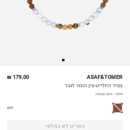
179.00 ₪
ASAF&TOMER
צמיד היולייט-עין הנמר לגבר
חומר :
חוט שעווה
חום
הפריט לא במלאי