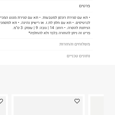
פרטים
לכרטיסים. • תא עם חלון לת.ז. או רישיון נהיגה. • תא למסמכי
הניתנת להסרה. • רוחב: 14 | גובה: 9 | עומק: 3 ס"מ.
פריט זה ניתן להחזרה בלבד ולא להחלפה*
משלוחים והחזרות
נתונים טכניים
לבחירת בשיטת המשלוח המתאימה לכם,
נא ללחוץ כאן
הזמנתם והתחרטתם?
הרכב בד/חומר
:
דמוי עור
₪) לזמן מוגבל! חינם בהזמנות מעל 500 ₪.
לפרטים נא
ארץ ייצור
:
סין
ניתן גם להחזיר את החבילה דרך דואר ישראל ללא תשל
אין הוראות מיוחדות
כאן
.
היבואן
לפני החזרת החבילה, חשוב להדביק את מדבקת הגוביי
טי.טי.אנד קיי תיקים
במקום בו הודבקה הכתובת שלכם.
המסילה 156, פארק ראם.