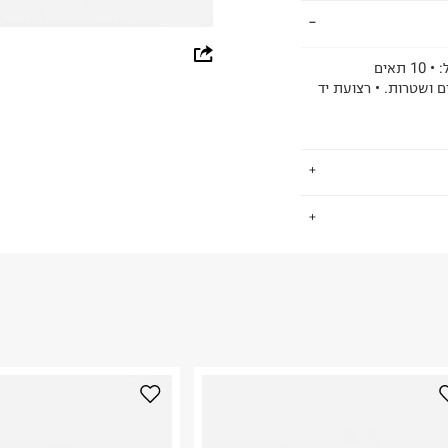
whatsapp
• תא עם סגירת רוכסן למטבעות. • תא עם סגירת מגנט המכיל: • 10 תאים
ם ושטרות. • רצועת יד
facebook
pinterest
copy link
.
החזרות / החלפות בקליק עם שליח עד הבית ב-14.9 ₪ (במקום ב-19.9
 ללחוץ כאן
.
ום.
למידע נא ללחוץ
נא על גבי החבילה