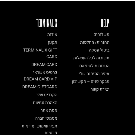
TERMINAL X
HELP
משלוחים
אודות
החזרות/ החלפות
תקנון
ביטול עסקה
TERMINAL X GIFT
CARD
תשובות לכל השאלות
DREAM CARD
הטבות מולטיפאס
כרטיס אשראי
איפה ההזמנה שלי
DREAM CARD VIP
מבקר פנים – מקשיבון
DREAM GIFTCARD
יצירת קשר
הקרדיט שלי
הצהרת נגישות
מפת אתר
מסמכי חברה
תנאי שימוש ומדיניות
פרטיות