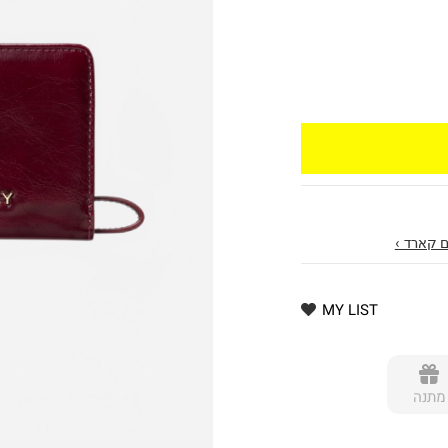
 קארד ›
MY LIST
מתנה