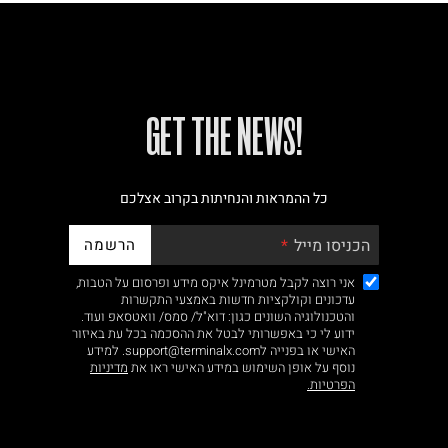
!GET THE NEWS
כל ההמראות והנחיתות בקרוב אצלכם
הרשמה
הכניסו מייל
אני רוצה לקבל מטרמינל איקס מידע ופרסום על הטבות,
עדכונים וקולקציות חדשות באמצעי התקשרות
והטכנולוגיה השונים כגון: דוא"ל/ סמס/ וואטסאפ ועוד.
ידוע לי כי באפשרותי לבטל את ההסכמה בכל עת באיזור
האישי או בפנייה לsupport@terminalx.com. למידע
נוסף על אופן השימוש במידע האישי ראו את
מדיניות
הפרטיות.