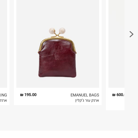
ח.פ. 513497800
פריטים שבירים יש להחזיר עם שליח דרך ממשק ההחז
בהתאם לתנאי השימוש.
חשוב לשים לב:
1. לא ניתן להחזיר פריטים שבירים דרך הדואר.
2. לא ניתן להחזיר חולצות בי"ס מודפסות בהדפסה אישית.
3. מוצרי טיפוח ניתן להחזיר סגורים באריזתם המקורית
להחזיר לקים.
4. לא ניתן להחזיר ויטמינים ותוספי תזונה.
5. יש להחזיר את כל הפריטים עם התוויות.
6. נעליים ניתן להחזיר רק בקופסתם המקורית בלבד.
195.00 ₪
600.00 ₪
LING
EMANUEL BAGS
ארנק עור ג'קלין
ארנק