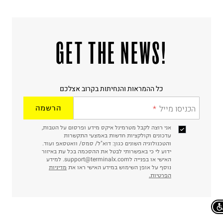
!GET THE NEWS
כל ההמראות והנחיתות בקרוב אצלכם
הכניסו מייל
הרשמה
אני רוצה לקבל מטרמינל איקס מידע ופרסום על הטבות,
עדכונים וקולקציות חדשות באמצעי התקשרות
והטכנולוגיה השונים כגון: דוא"ל/ סמס/ וואטסאפ ועוד.
ידוע לי כי באפשרותי לבטל את ההסכמה בכל עת באיזור
האישי או בפנייה לsupport@terminalx.com. למידע
נוסף על אופן השימוש במידע האישי ראו את
מדיניות
הפרטיות.