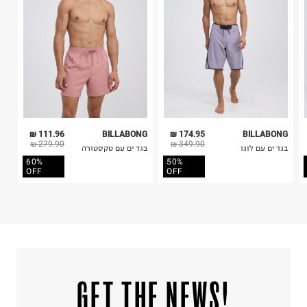
5. יש להחזיר את כל הפריטים עם התוויות.
לכבס צבעים כהים בנפרד
6. נעליים ניתן להחזיר רק בקופסתם המקורית בלבד.
ללא חומרי הלבנה, ללא השריה
אין לשפשף במקום אחד
לייבש הפוך ובצל
אין לייבש במכונת ייבוש
אסור לגהץ
ניקוי יבש אסור
ללא סחיטה
היבואן
111.96 ₪
BILLABONG
174.95 ₪
BILLABONG
בילי האוס בע"מ
279.90 ₪
349.90 ₪
בגד ים עם לוגו
בגד ים עם טקסטורה
575 ת.ד, בית חירות.
60%
50%
ח.פ.512836677
OFF
OFF
!GET THE NEWS