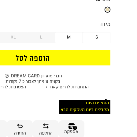
מידה
XL
L
M
S
הוספה לסל
חברי מועדון DREAM CARD
בקניה זו ניתן לצבור כ 7 נקודות
התחברות לדרים קארד ›
הצטרפות לדרים
מזמינים היום
מקבלים ביום העסקים הבא
1
אספקה
החלפה
החזרה