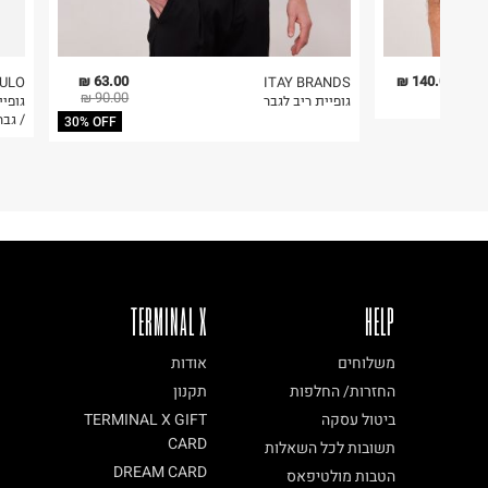
63.00 ₪
140.00 ₪
ULO
ITAY BRANDS
90.00 ₪
גופיית ריב לגבר
/ גבר
30% OFF
TERMINAL X
HELP
משלוחים
אודות
החזרות/ החלפות
תקנון
ביטול עסקה
TERMINAL X GIFT
CARD
תשובות לכל השאלות
DREAM CARD
הטבות מולטיפאס