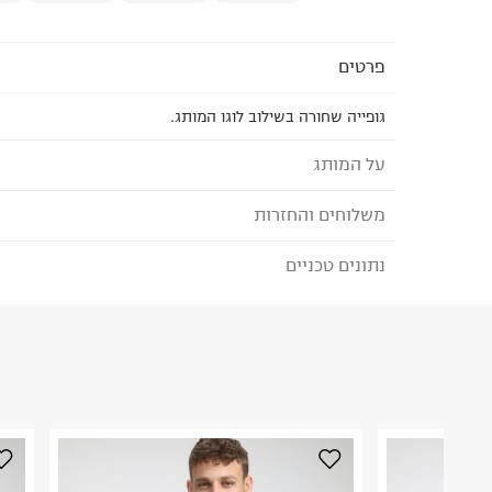
פרטים
גופייה שחורה בשילוב לוגו המותג.
על המותג
משלוחים והחזרות
QUIKSILVER - קוויק סילבר
נתונים טכניים
לבחירת בשיטת המשלוח המתאימה לכם,
נא ללחוץ כאן
בין אופנתיות, פונקציונאליות, נוחות ואומנות עבור או
הזמנתם והתחרטתם?
והספורט האתגרי בכלל. קוויקסילבר מעצבת ומייצרת ב
חומרים, הדפסים וטכנולוגיות המיועדים לשרת אתכם 
הרכב בד/חומר
:
100% Cotton
₪) לזמן מוגבל! חינם בהזמנות מעל 500 ₪.
לפרטים נא
ארץ ייצור
:
סין
ניתן גם להחזיר את החבילה דרך דואר ישראל ללא תשל
הוראות כביסה
כאן
.
לפני החזרת החבילה, חשוב להדביק את מדבקת הגוביי