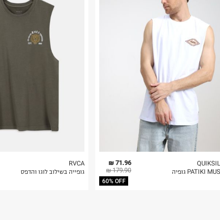
רות באתר בלבד
 בלבד. לא ניתן
71.96 ₪
RVCA
QUIKSI
179.90 ₪
PATIKI M גופיה
גופייה בשילוב לוגו והדפס
60% OFF