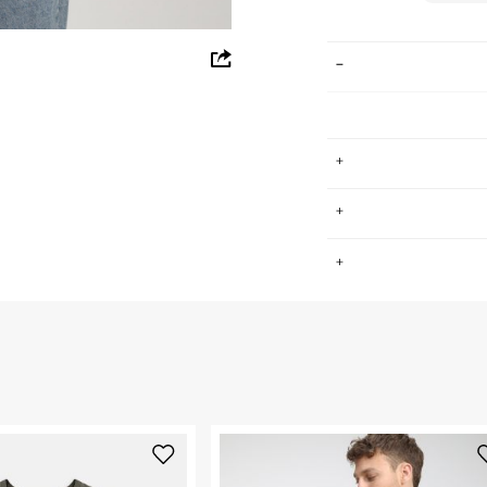
whatsapp
facebook
pinterest
copy link
מותג הגלישה האוסטרלי, המעצב ומייצר בגדים משנת 1969, תוך שילוב
.
הבי הגלישה
גדים במגוון
לכל מטרה ובכל מצב
החזרות / החלפות בקליק עם שליח עד הבית ב-14.9 ₪ (במקום ב-19.9
 ללחוץ כאן
.
ום.
למידע נא ללחוץ
נא על גבי החבילה