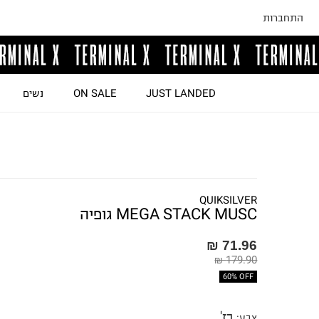
התחברות
JUST LANDED
ON SALE
נשים
QUIKSILVER
MEGA STACK MUSC גופיה
71.96 ₪
179.90 ₪
60% OFF
בז'
צבע
: