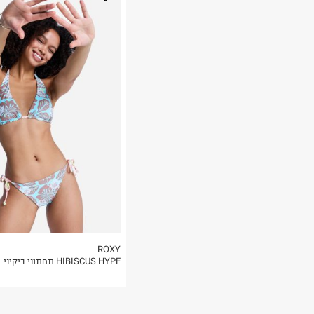
נא על גבי החבילה
רות באתר בלבד
 בלבד. לא ניתן
ROXY
HIBISCUS HYPE תחתוני ביקיני