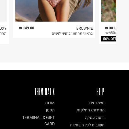
149.00 ₪
301.00 ₪
OXY
BROWNIE
602.00 ₪
ה
בראוני תחתוני ביקיני לנשים
תחתונ
50% OFF
TERMINAL X
HELP
משלוחים
אודות
החזרות/ החלפות
תקנון
ביטול עסקה
TERMINAL X GIFT
CARD
תשובות לכל השאלות