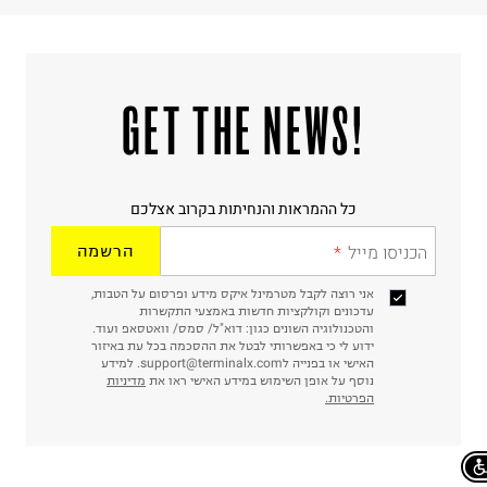
!GET THE NEWS
כל ההמראות והנחיתות בקרוב אצלכם
הכניסו מייל
הרשמה
אני רוצה לקבל מטרמינל איקס מידע ופרסום על הטבות,
עדכונים וקולקציות חדשות באמצעי התקשרות
והטכנולוגיה השונים כגון: דוא"ל/ סמס/ וואטסאפ ועוד.
ידוע לי כי באפשרותי לבטל את ההסכמה בכל עת באיזור
האישי או בפנייה לsupport@terminalx.com. למידע
נוסף על אופן השימוש במידע האישי ראו את
מדיניות
הפרטיות.