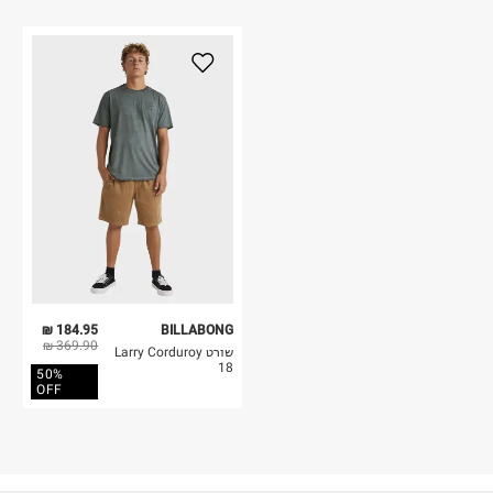
184.95 ₪
BILLABONG
369.90 ₪
שורט Larry Corduroy
18
50%
OFF