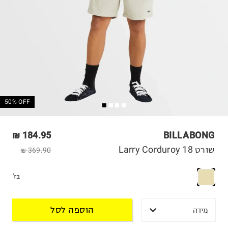
50% OFF
184.95 ₪
BILLABONG
שורט Larry Corduroy 18
369.90 ₪
בז'
הוספה לסל
מידה