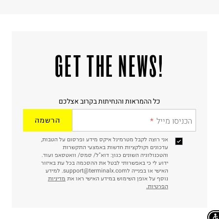
!GET THE NEWS
כל ההמראות והנחיתות בקרוב אצלכם
הכניסו מייל
הרשמה
אני רוצה לקבל מטרמינל איקס מידע ופרסום על הטבות,
עדכונים וקולקציות חדשות באמצעי התקשרות
והטכנולוגיה השונים כגון: דוא"ל/ סמס/ וואטסאפ ועוד.
ידוע לי כי באפשרותי לבטל את ההסכמה בכל עת באיזור
האישי או בפנייה לsupport@terminalx.com. למידע
נוסף על אופן השימוש במידע האישי ראו את
מדיניות
הפרטיות.