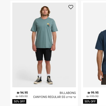
94.95 ₪
99.95 ₪
BILLABONG
189.90 ₪
199.90 ₪
טי שירט CANYONS REGULAR SS
50% OFF
50% OFF