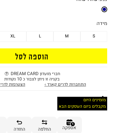
מידה
XL
L
M
S
הוספה לסל
חברי מועדון DREAM CARD
בקניה זו ניתן לצבור כ 10 נקודות
התחברות לדרים קארד ›
הצטרפות לדרים
מזמינים היום
מקבלים ביום העסקים הבא
1
אספקה
החלפה
החזרה