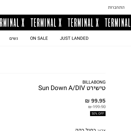
התחברות
JUST LANDED
ON SALE
נשים
BILLABONG
טישירט Sun Down A/DIV
99.95 ₪
199.90 ₪
50% OFF
כחול כהה
צבע
: