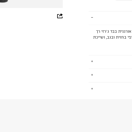
whatsapp
facebook
 בגוון שחור-אפור, עשויה 100% כותנה אורגנית בבד ג׳רזי רך
 עגול, הדפס גרפי בחזית ובגב, ושייכת
pinterest
copy link
טבע בבדים
.
ים. אנחנו אוהבים
וטשירטים החמים
החזרות / החלפות בקליק עם שליח עד הבית ב-14.9 ₪ (במקום ב-19.9
 ללחוץ כאן
.
ום.
למידע נא ללחוץ