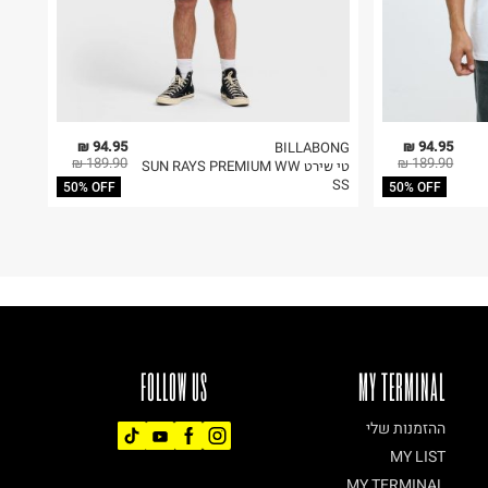
94.95 ₪
94.95 ₪
BILLABONG
189.90 ₪
189.90 ₪
טי שירט SUN RAYS PREMIUM WW
SS
50% OFF
50% OFF
FOLLOW US
MY TERMINAL
ההזמנות שלי
MY LIST
MY TERMINAL