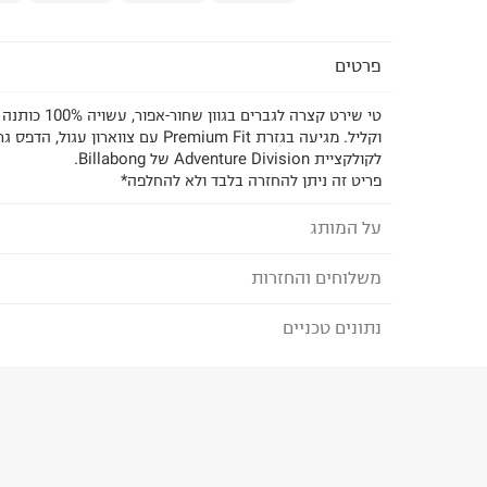
פרטים
טי שירט קצרה לגברים
וקליל. מגיעה בגזרת Premium Fit עם צווארון
לקולקציית Adventure Division של Billabong.
פריט זה ניתן להחזרה בלבד ולא להחלפה*
על המותג
משלוחים והחזרות
BILLABONG - בילבונג
מותג גלישה אוסטרלי שמביא איתו את וייב החופש וה
נתונים טכניים
לבחירת בשיטת המשלוח המתאימה לכם,
נא ללחוץ כאן
איכותיים, הדפסים טרנדיים ועיצובים נוחים לגברים ונש
הזמנתם והתחרטתם?
את בגדי הים והשמלות הקלילות בקיץ, אך גם את הסו
בחורף.
הרכב בד/חומר
:
100% Organic Cotton
₪) לזמן מוגבל! חינם בהזמנות מעל 500 ₪.
לפרטים נא
ארץ ייצור
:
בנגלדש
ניתן גם להחזיר את החבילה דרך דואר ישראל ללא תשל
הוראות כביסה