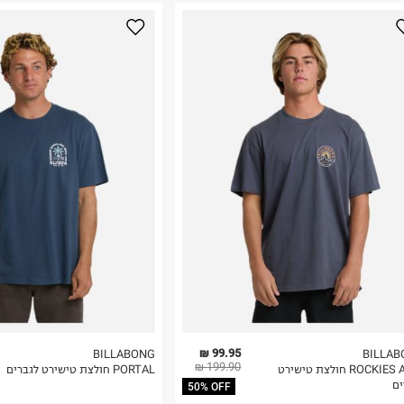
נא על גבי החבילה
רות באתר בלבד
 בלבד. לא ניתן
99.95 ₪
BILLABONG
BILLAB
199.90 ₪
ROCKIES ADIV חולצת טישירט
PORTAL חולצת טישירט לגברים
ים
50% OFF